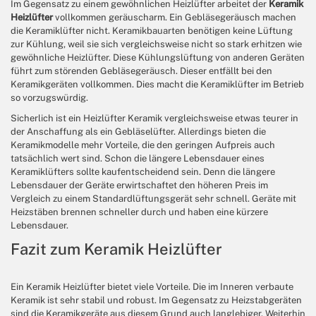
Im Gegensatz zu einem gewöhnlichen Heizlüfter arbeitet der
Keramik
Heizlüfter
vollkommen geräuscharm. Ein Gebläsegeräusch machen
die Keramiklüfter nicht. Keramikbauarten benötigen keine Lüftung
zur Kühlung, weil sie sich vergleichsweise nicht so stark erhitzen wie
gewöhnliche Heizlüfter. Diese Kühlungslüftung von anderen Geräten
führt zum störenden Gebläsegeräusch. Dieser entfällt bei den
Keramikgeräten vollkommen. Dies macht die Keramiklüfter im Betrieb
so vorzugswürdig.
Sicherlich ist ein Heizlüfter Keramik vergleichsweise etwas teurer in
der Anschaffung als ein Gebläselüfter. Allerdings bieten die
Keramikmodelle mehr Vorteile, die den geringen Aufpreis auch
tatsächlich wert sind. Schon die längere Lebensdauer eines
Keramiklüfters sollte kaufentscheidend sein. Denn die längere
Lebensdauer der Geräte erwirtschaftet den höheren Preis im
Vergleich zu einem Standardlüftungsgerät sehr schnell. Geräte mit
Heizstäben brennen schneller durch und haben eine kürzere
Lebensdauer.
Fazit zum Keramik Heizlüfter
Ein Keramik Heizlüfter bietet viele Vorteile. Die im Inneren verbaute
Keramik ist sehr stabil und robust. Im Gegensatz zu Heizstabgeräten
sind die Keramikgeräte aus diesem Grund auch langlebiger. Weiterhin