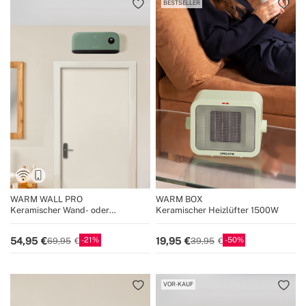
BESTSELLER
WARM WALL PRO
WARM BOX
Keramischer Wand- oder
Keramischer Heizlüfter 1500W
Bodenheizkörper mit WiFi
21
50
54,95
19,95
69,95
39,95
VOR-KAUF