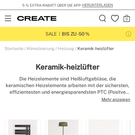
HERUNTERLADEN
5 % EXTRA-RABATT ÜBER DIE APP -
Open
Menu
SALE
BIS ZU -50 %
Startseite
Klimatisierung
Heizung
Keramik-heizlüfter
Keramik-heizlüfter
Die Heizelemente sind Heißluftgebläse, die
keramischen Heizelemente arbeiten mit der sichersten,
effizientesten und energiesparendsten PTC (Positve
Temperature Coeficient)-Keramikheiztechnologie.
Mehr anzeigen
Entwerfen Sie elektrische Heizungen, die nicht nur die
Räume in Ihrem Haus erwärmen, sondern auch einen
Hauch von Stil und Raffinesse verleihen.