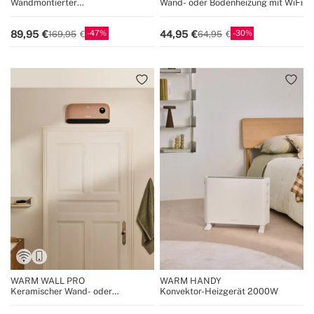
Wandmontierter
Wand- oder Bodenheizung mit WiFi
Infrarotheizstrahler mit WiFi
47
30
89,95
44,95
169,95
64,95
WARM WALL PRO
WARM HANDY
Keramischer Wand- oder
Konvektor-Heizgerät 2000W
Bodenheizkörper mit WiFi