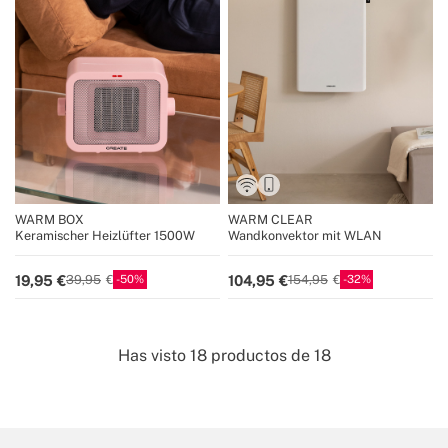
WARM BOX
WARM CLEAR
Keramischer Heizlüfter 1500W
Wandkonvektor mit WLAN
50
32
19,95
104,95
39,95
154,95
Has visto
18
productos de
18