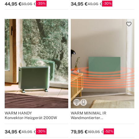
35
30
44,95
34,95
69,95
49,95
WARM HANDY
WARM MINIMAL IR
Konvektor-Heizgerät 2000W
Wandmontierter
Infrarotheizstrahler mit WiFi
30
52
34,95
79,95
49,95
169,95