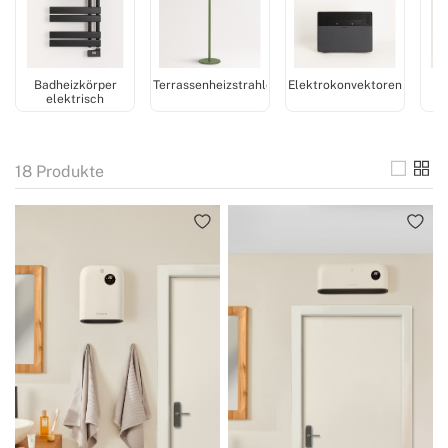
Badheizkörper
Terrassenheizstrahler
Elektrokonvektoren
E
elektrisch
18
Produkte