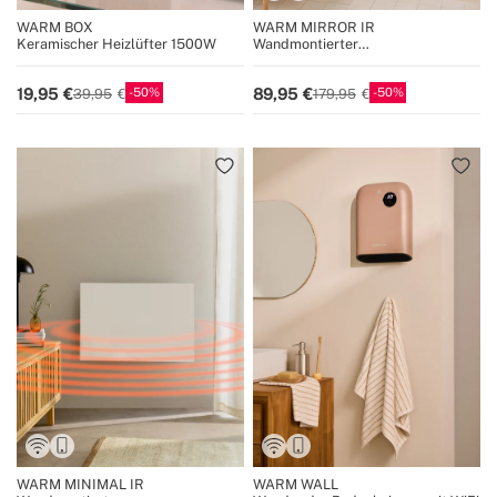
WARM BOX
WARM MIRROR IR
Keramischer Heizlüfter 1500W
Wandmontierter
Infrarotheizstrahler mit WiFi
50
50
19,95
89,95
39,95
179,95
WARM MINIMAL IR
WARM WALL