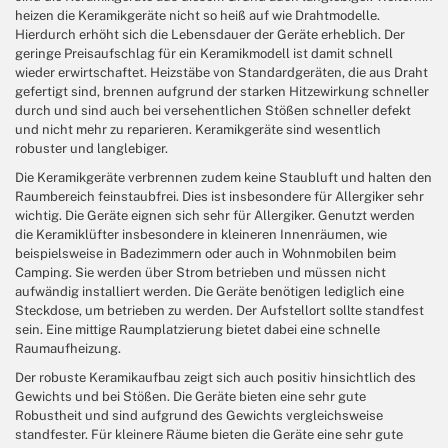
heizen die Keramikgeräte nicht so heiß auf wie Drahtmodelle.
Hierdurch erhöht sich die Lebensdauer der Geräte erheblich. Der
geringe Preisaufschlag für ein Keramikmodell ist damit schnell
wieder erwirtschaftet. Heizstäbe von Standardgeräten, die aus Draht
gefertigt sind, brennen aufgrund der starken Hitzewirkung schneller
durch und sind auch bei versehentlichen Stößen schneller defekt
und nicht mehr zu reparieren. Keramikgeräte sind wesentlich
robuster und langlebiger.
Die Keramikgeräte verbrennen zudem keine Staubluft und halten den
Raumbereich feinstaubfrei. Dies ist insbesondere für Allergiker sehr
wichtig. Die Geräte eignen sich sehr für Allergiker. Genutzt werden
die Keramiklüfter insbesondere in kleineren Innenräumen, wie
beispielsweise in Badezimmern oder auch in Wohnmobilen beim
Camping. Sie werden über Strom betrieben und müssen nicht
aufwändig installiert werden. Die Geräte benötigen lediglich eine
Steckdose, um betrieben zu werden. Der Aufstellort sollte standfest
sein. Eine mittige Raumplatzierung bietet dabei eine schnelle
Raumaufheizung.
Der robuste Keramikaufbau zeigt sich auch positiv hinsichtlich des
Gewichts und bei Stößen. Die Geräte bieten eine sehr gute
Robustheit und sind aufgrund des Gewichts vergleichsweise
standfester. Für kleinere Räume bieten die Geräte eine sehr gute