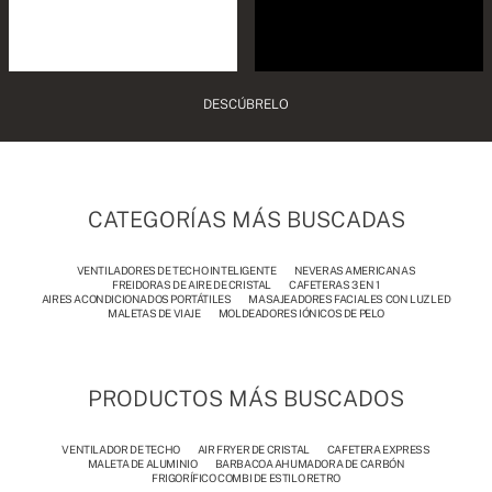
DESCÚBRELO
CATEGORÍAS MÁS BUSCADAS
VENTILADORES DE TECHO INTELIGENTE
NEVERAS AMERICANAS
FREIDORAS DE AIRE DE CRISTAL
CAFETERAS 3 EN 1
AIRES ACONDICIONADOS PORTÁTILES
MASAJEADORES FACIALES CON LUZ LED
MALETAS DE VIAJE
MOLDEADORES IÓNICOS DE PELO
PRODUCTOS MÁS BUSCADOS
VENTILADOR DE TECHO
AIR FRYER DE CRISTAL
CAFETERA EXPRESS
MALETA DE ALUMINIO
BARBACOA AHUMADORA DE CARBÓN
FRIGORÍFICO COMBI DE ESTILO RETRO