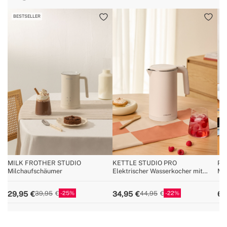
BESTSELLER
B
MILK FROTHER STUDIO
KETTLE STUDIO PRO
PO
Milchaufschäumer
Elektrischer Wasserkocher mit
Mul
Temperatureinstellung,
Es
verschiedene Größen
25
22
29,95
34,95
64
39,95
44,95