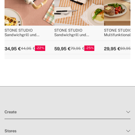
STONE STUDIO
STONE STUDIO
STONE STUDIO 
Sandwichgrill und
Sandwichgrill und
Multifunktionaler 
Waffeleisen mit
Waffeleisen mit
180º-Öffnung
austauschbaren Platten
austauschbaren Platten
22
25
34,95
59,95
29,95
44,95
79,95
69,95
Create
Stores