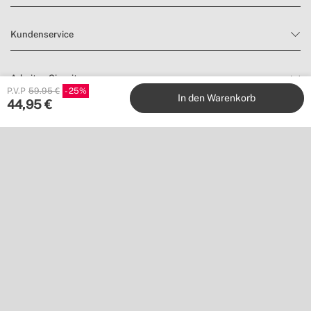
Kundenservice
Arbeiten Sie mit uns
P.V.P
59.95 €
25
In den Warenkorb
44,95
€
Verlage
Folge uns auf
Möchtest du nichts verpassen?
Abonniere unseren Newsletter, um Inspiration zu finden und
Neuheiten sowie Angebote zu entdecken.
Anmelden