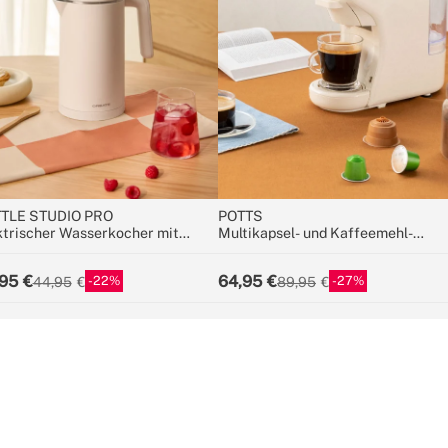
TLE STUDIO PRO
POTTS
ktrischer Wasserkocher mit
Multikapsel- und Kaffeemehl-
peratureinstellung,
Espressomaschine
schiedene Größen
95
64,95
22
27
44,95
89,95