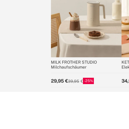
MILK FROTHER STUDIO
KET
Milchaufschäumer
Ele
Tem
ver
29,95
34,
25
39,95