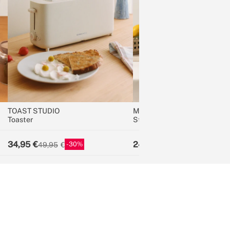
TOAST STUDIO
MOI STUDIO
Toaster
Standmixer mit Take Away B
34,95
24,95
30
28
49,95
34,95