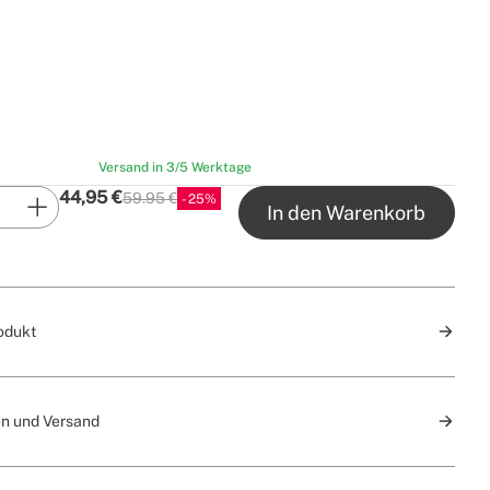
Versand in 3/5 Werktage
44,95
€
59.95 €
25
P.V.P
In den Warenkorb
odukt
n und Versand