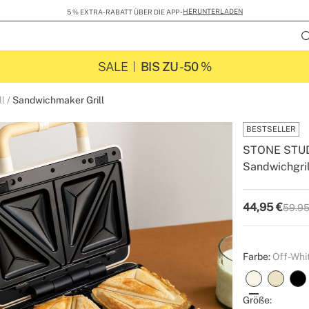
HERUNTERLADEN
5 % EXTRA-RABATT ÜBER DIE APP -
SALE
BIS ZU -50 %
ll
Sandwichmaker Grill
BESTSELLER
STONE STU
Sandwichgril
-
-
Create
44,95
€
59.95
P.V.P
Farbe:
Off-Whi
Größe: