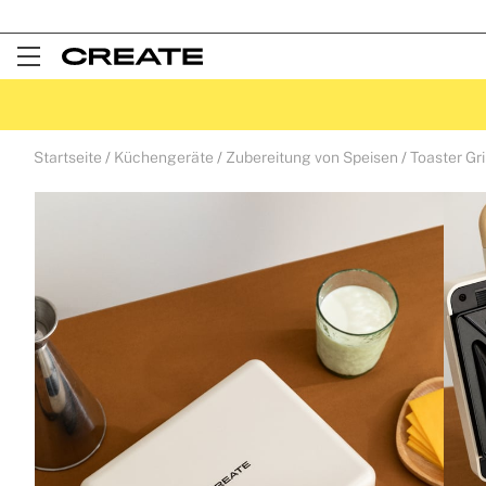
Open
Menu
Startseite
Küchengeräte
Zubereitung von Speisen
Toaster Gri