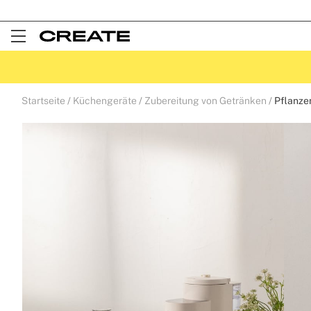
Open
Menu
Startseite
Küchengeräte
Zubereitung von Getränken
Pflanze