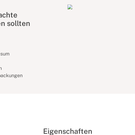
achte
n sollten
onsum
n
rpackungen
Eigenschaften