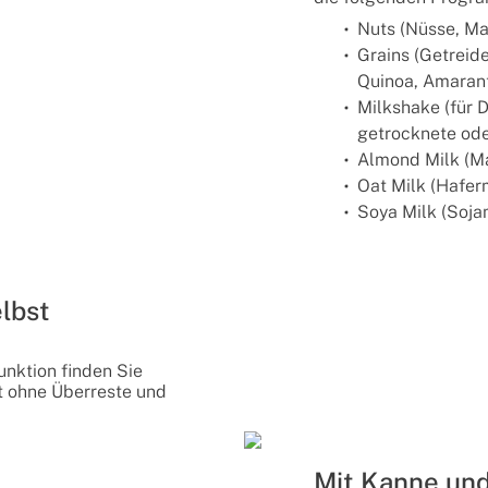
Nuts (Nüsse, M
Grains (Getreid
Quinoa, Amarant
Milkshake (für 
getrocknete ode
Almond Milk (M
Oat Milk (Hafer
Soya Milk (Soja
elbst
unktion finden Sie
t ohne Überreste und
Mit Kanne un