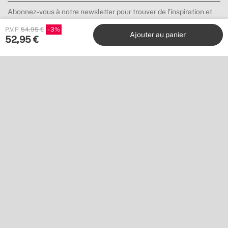
Abonnez-vous à notre newsletter pour trouver de l’inspiration et
découvrir les nouveautés et promotions.
P.V.P
54.95 €
3
Ajouter au panier
52,95
€
S’inscrire
Emplacement
Shipping to
Téléchargez notre application
Réglez avec :