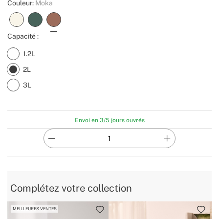
Couleur:
Moka
Capacité :
1.2L
2L
3L
Envoi en 3/5 jours ouvrés
Complétez votre collection
MEILLEURES VENTES
M