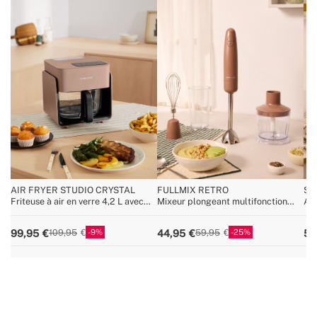
AIR FRYER STUDIO CRYSTAL
FULLMIX RETRO
ST
Friteuse à air en verre 4,2 L avec
Mixeur plongeant multifonction
App
cuiseur vapeur en option
1000 W avec accessoires
gau
in
9
25
99,95
44,95
59
109,95
59,95