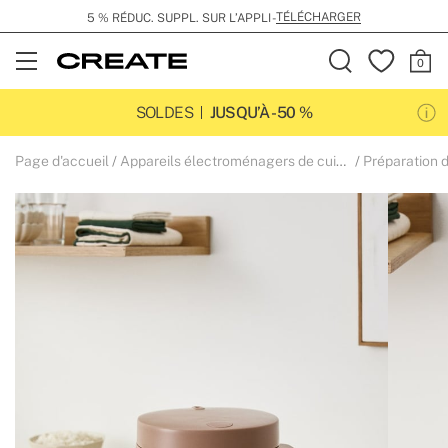
LIVRAISON GRATUITE DÈS 149€
Open
Menu
SOLDES
JUSQU’À -50 %
Page d'accueil
Appareils électroménagers de cuisine
Préparation 