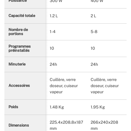
300 W
400 W
Puissance
1.2 L
2 L
Capacité totale
Nombre de
1-4
5-8
portions
Programmes
10
10
préinstallés
24h
24h
Minuterie
Cuillère, verre
Cuillère, verre
doseur, cuiseur
doseur, cuiseur
Accessoires
vapeur
vapeur
1.48 Kg
1.95 Kg
Poids
225.4x208.8x187
266x240x208
Dimensions
mm
mm