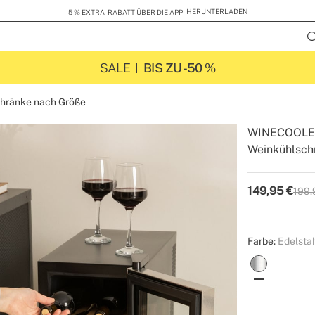
HERUNTERLADEN
5 % EXTRA-RABATT ÜBER DIE APP -
SALE
BIS ZU -50 %
hränke nach Größe
WINECOOLE
Weinkühlschr
-
-
Create
149,95
€
199.
P.V.P
Farbe:
Edelsta