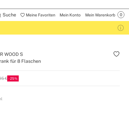
Suche
Meine Favoriten
Mein Konto
Mein Warenkorb
R WOOD S
ank für 8 Flaschen
95 €
25
hl