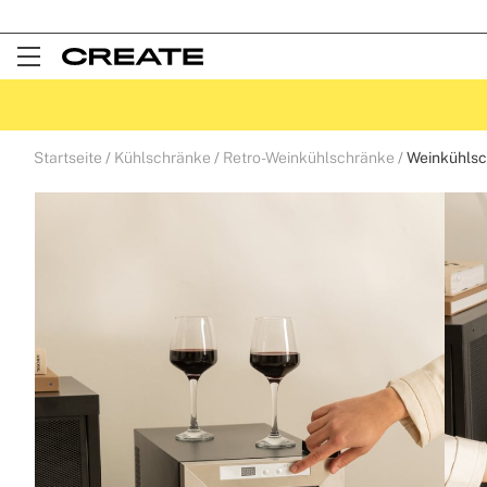
Open
Menu
Startseite
Kühlschränke
Retro-Weinkühlschränke
Weinkühlsc