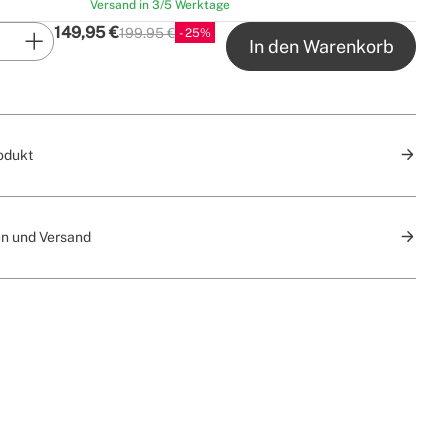
Versand in 3/5 Werktage
149,95
€
199.95 €
25
P.V.P
In den Warenkorb
odukt
n und Versand