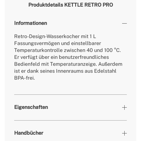
Produktdetails
KETTLE RETRO PRO
Informationen
Retro-Design-Wasserkocher mit 1 L
Fassungsvermögen und einstellbarer
Temperaturkontrolle zwischen 40 und 100 °C.
Er verfügt über ein benutzerfreundliches
Bedienfeld mit Temperaturanzeige. Außerdem
ist er dank seines Innenraums aus Edelstahl
BPA-frei.
Eigenschaften
Farben
Off-White
Handbücher
» Werkstoff
Edelstahl SUS304 und Kunststoff