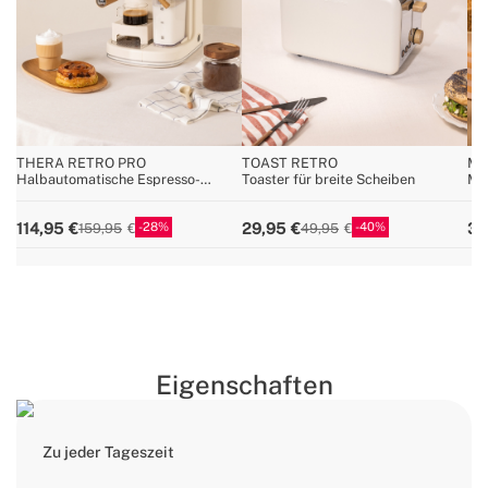
THERA RETRO PRO
TOAST RETRO
MI
Halbautomatische Espresso-
Toaster für breite Scheiben
Mi
Kaffeemaschine 20bar
sp
28
40
114,95
29,95
32
159,95
49,95
Eigenschaften
Zu jeder Tageszeit