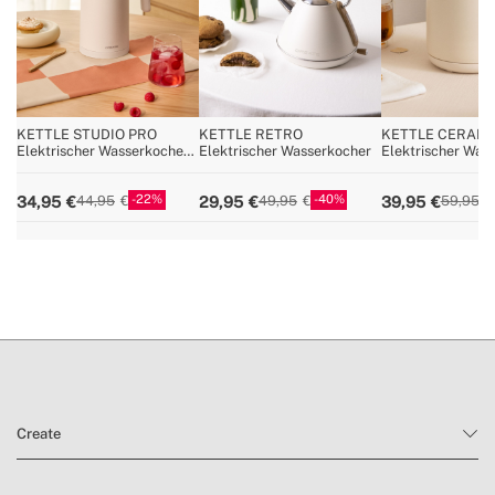
KETTLE STUDIO PRO
KETTLE RETRO
KETTLE CERAMI
Elektrischer Wasserkocher
Elektrischer Wasserkocher
Elektrischer Was
mit Temperatureinstellung,
aus Keramik 1 l
verschiedene Größen
22
40
34,95
29,95
39,95
44,95
49,95
59,95
Create