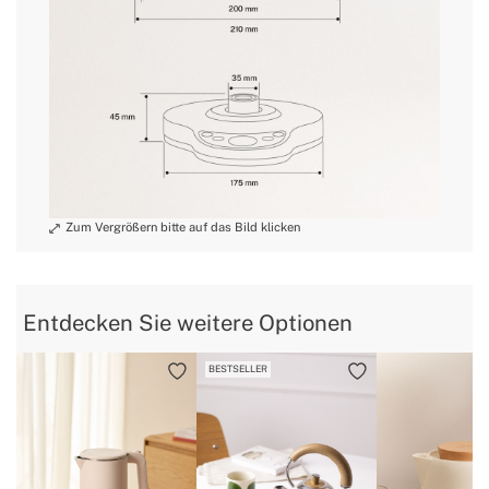
Basis
» Zubehör
Nein
Schutz vor Trockenlauf und automatische
» Sicherheitssystem
Abschaltung
»
Ja
Temperaturanzeige
»
40ºC-100ºC
Temperaturkontrolle
»
Alle Arten von Lebensmitteln
Verwendungszweck
Entdecken Sie weitere Optionen
BESTSELLER