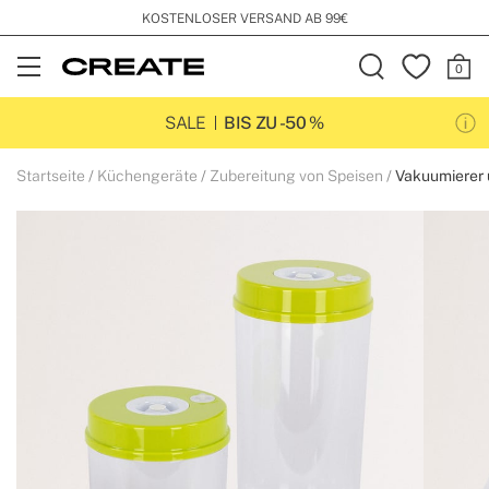
KOSTENLOSER VERSAND AB 99€
Open
Menu
SALE
BIS ZU -50 %
Startseite
Küchengeräte
Zubereitung von Speisen
Vakuumierer 