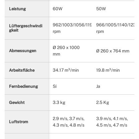
60W
50W
Leistung
962/1003/1056/1190
966/1005/1140/1230
Lüftergeschwindi
gkeit
rpm
rpm
Ø 260 x 1000
Ø 260 x 764 mm
Abmessungen
mm
34.17 m³/min
19.8 m³/min
Arbeitsfläche
Sí
Ja
Fernbedienung
3.3 kg
2.5 Kg
Gewicht
2.9 m/s, 3.7 m/s,
3.9 m/s, 4.1 m/s,
Luftstrom
4.3 m/s, 4.8 m/s
4.5 m/s, 4.7 m/s