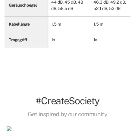
44 dB, 45 dB, 48
46.3 dB, 49.2 dB,
Geräuschpegel
dB, 58.5 dB
52.1 dB, 53 dB
1.5 m
1.5 m
Kabellänge
Ja
Ja
Tragegriff
#CreateSociety
Get inspired by our community