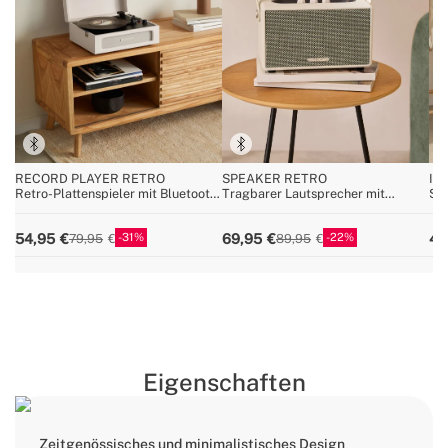
RECORD PLAYER RETRO
SPEAKER RETRO
IR
Retro-Plattenspieler mit Bluetooth,
Tragbarer Lautsprecher mit
St
USB, SD, MicroSD und MP3
Bluetooth, USB und AUX
record/Player
31
22
54,95
69,95
49
79,95
89,95
Eigenschaften
Zeitgenössisches und minimalistisches Design