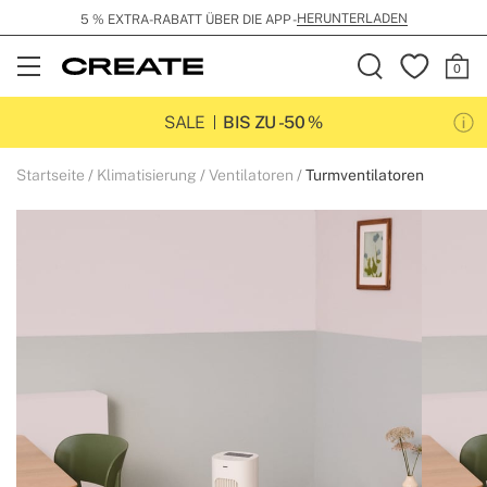
HERUNTERLADEN
5 % EXTRA-RABATT ÜBER DIE APP -
Open
Menu
SALE
BIS ZU -50 %
Startseite
Klimatisierung
Ventilatoren
Turmventilatoren