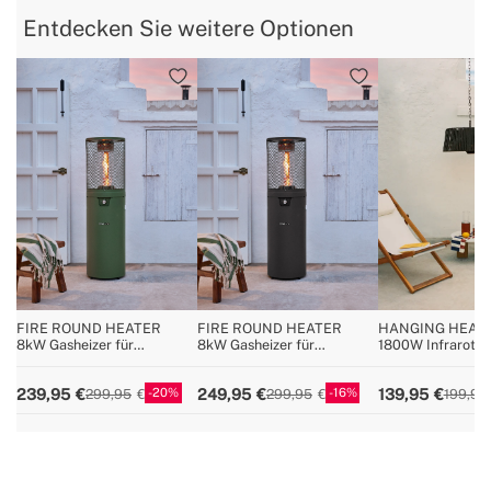
Entdecken Sie weitere Optionen
FIRE ROUND HEATER
FIRE ROUND HEATER
HANGING HEAT
8kW Gasheizer für
8kW Gasheizer für
1800W Infrarot-
Terrassen und
Terrassen und
Deckenheizstrahl
Außenbereiche
Außenbereiche
Lampe
20
16
239,95
249,95
139,95
299,95
299,95
199,95