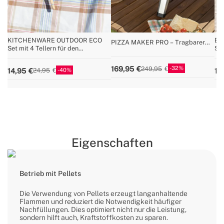
KITCHENWARE OUTDOOR ECO
BB
PIZZA MAKER PRO – Tragbarer
Set mit 4 Tellern für den
Smo
Gas-Pizzaofen
Außenbereich
32
169,95
249,95
40
14,95
15
24,95
Eigenschaften
Betrieb mit Pellets
Die Verwendung von Pellets erzeugt langanhaltende
Flammen und reduziert die Notwendigkeit häufiger
Nachfüllungen. Dies optimiert nicht nur die Leistung,
sondern hilft auch, Kraftstoffkosten zu sparen.