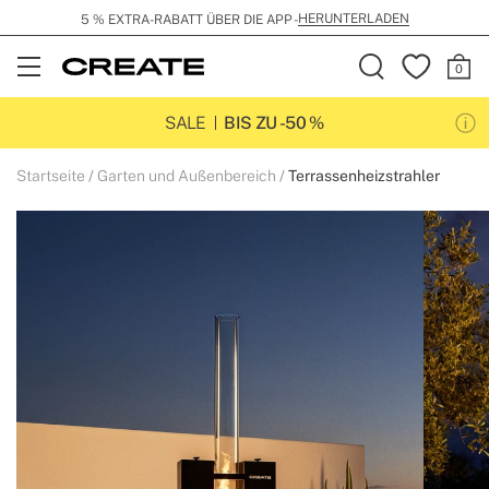
HERUNTERLADEN
5 % EXTRA-RABATT ÜBER DIE APP -
Open
Menu
SALE
BIS ZU -50 %
Startseite
Garten und Außenbereich
Terrassenheizstrahler