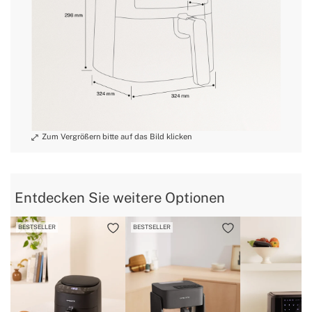
» Kabellänge
75cm
» Gewicht
4,8Kg
» Spannung
220/240V
» Modi / Funktionen
8
» Wifi
Nein
» Druck-/Temperaturregler
Ja
» Abmessungen des Korbes
245x244x123 mm
» Abmessungen des Schubfachs
272x263x127 mm
Alle Arten von
» Verwendungszweck
Lebensmitteln
Entdecken Sie weitere Optionen
BESTSELLER
BESTSELLER