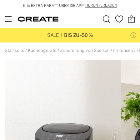
HERUNTERLADEN
KOSTENLOSER VERSAND 
Open
Menu
SALE
BIS ZU -50 %
Startseite
Küchengeräte
Zubereitung von Speisen
Fritteusen
H