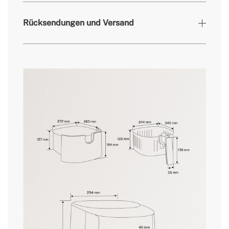
» Abnehmbare/waschbare Nicht-
Ja
elektrische Teile
Rücksendungen und Versand
» Kochtemperatur
40°C-200°C
» Motorleistung
1800W
» Werkstoff
PP
» Monitor
LCD Digital Touch
Sie hier
» Frequenz
50-60Hz
Lieferzeiten.
» Automatische Abschaltung
Ja
» Masse
324x324x298 mm
» Garantie
2 Jahre
» Prüfprotokoll
CE & RoHS
Rückgabebedingungen
» Rutschfeste Unterseite
Ja
» Fassungsvermögen
6.2L
» Kabelsammler
Nein
» Vorinstallierte Rezepte
Ja