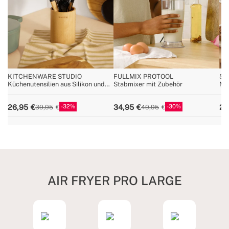
KITCHENWARE STUDIO
FULLMIX PROTOOL
ST
Küchenutensilien aus Silikon und
Stabmixer mit Zubehör
Mul
Holz
Öf
32
30
26,95
34,95
29
39,95
49,95
AIR FRYER PRO LARGE