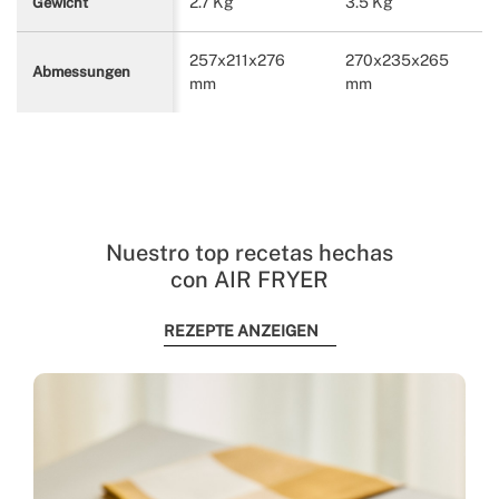
2.7 Kg
3.5 Kg
Gewicht
257x211x276
270x235x265
Abmessungen
mm
mm
Nuestro top recetas hechas
con AIR FRYER
REZEPTE ANZEIGEN