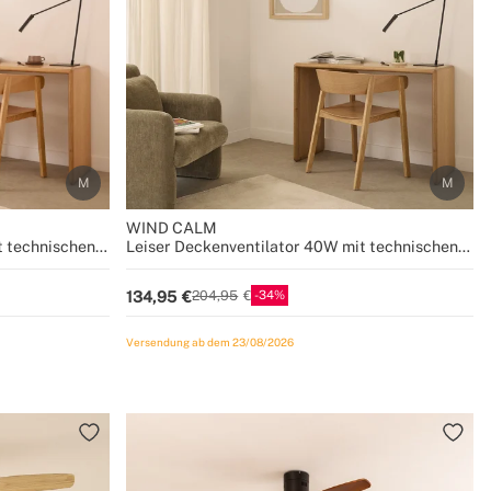
WIND CALM
t technischen
Leiser Deckenventilator 40W mit technischen
Größen
ABS-Blättern in verschiedenen Größen
34
134,95
204,95
Versendung ab dem 23/08/2026