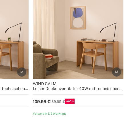
WIND CALM
t technischen
Leiser Deckenventilator 40W mit technischen
Größen
ABS-Blättern in verschiedenen Größen
42
109,95
189,95
Versand in 3/5 Werktage