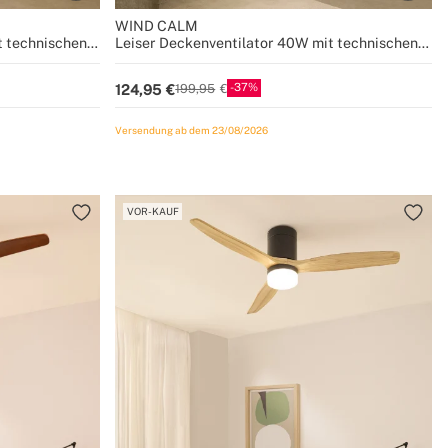
WIND CALM
t technischen
Leiser Deckenventilator 40W mit technischen
Größen
ABS-Blättern in verschiedenen Größen
37
124,95
199,95
Versendung ab dem 23/08/2026
VOR-KAUF