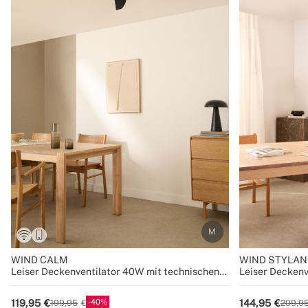
WIND CALM
WIND STYLAN
Leiser Deckenventilator 40W mit technischen
Leiser Decken
ABS-Blättern in verschiedenen Größen
verschiedene 
40
119,95
144,95
199,95
209,9