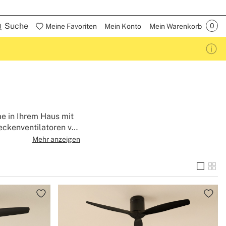
Suche
Meine Favoriten
Mein Konto
Mein Warenkorb
e in Ihrem Haus mit
Deckenventilatoren von
, um sie an die
Mehr anzeigen
sind sehr leise,
en. Wählen Sie das
h von seiner Ästhetik
e, ohne auf all seine