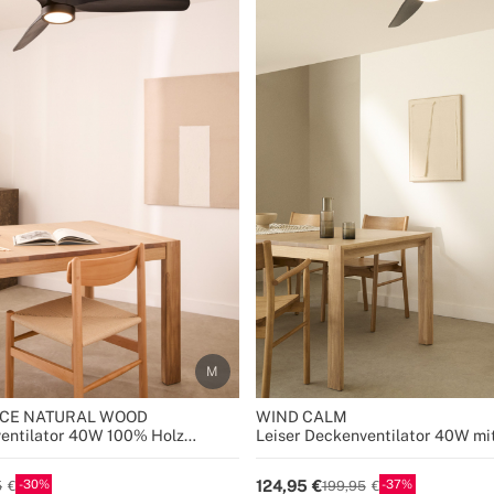
CE NATURAL WOOD
WIND CALM
ventilator 40W 100% Holz
Leiser Deckenventilator 40W mi
Größen
ABS-Blättern in verschiedenen 
30
37
124,95
5
199,95