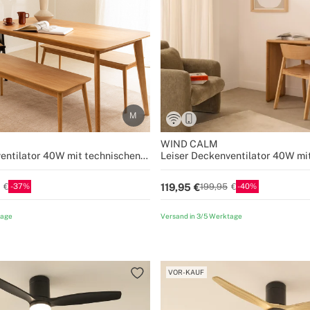
WIND CALM
entilator 40W mit technischen
Leiser Deckenventilator 40W mi
n verschiedenen Größen
ABS-Blättern in verschiedenen 
37
40
119,95
199,95
tage
Versand in 3/5 Werktage
VOR-KAUF