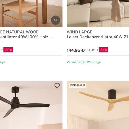
CE NATURAL WOOD
WIND LARGE
ventilator 40W 100% Holz
Leiser Deckenventilator 40W Ø
Größen
Holz
30
34
144,95
219,95
tage
Versand in 3/5 Werktage
VOR-KAUF