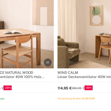
CE NATURAL WOOD
WIND CALM
ventilator 40W 100% Holz
Leiser Deckenventilator 40W mi
Größen
ABS-Blättern in verschiedenen 
28
39
114,95
5
189,95
tage
Versendung ab dem 16/08/2026