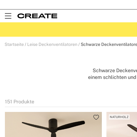
5 % EXTRA-RABATT ÜBE
Open
Menu
Startseite
Leise Deckenventilatoren
Schwarze Deckenventilator
Schwarze Deckenven
einem schlichten und 
CREATE können 
gewünschte Deko
energieeffizient 
151
Produkte
Modell, mit dem Sie 
und seinem Design mi
NATURHOLZ