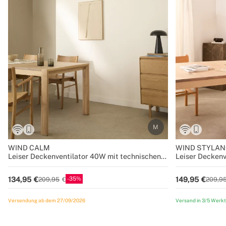
WIND CALM
WIND STYLAN
Leiser Deckenventilator 40W mit technischen
Leiser Decken
ABS-Blättern in verschiedenen Größen
verschiedene 
35
134,95
149,95
209,95
209,9
Versendung ab dem 27/09/2026
Versand in 3/5 Werk