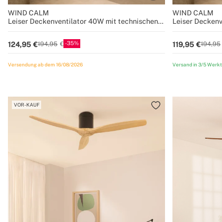
WIND CALM
WIND CALM
Leiser Deckenventilator 40W mit technischen
Leiser Deckenv
ABS-Blättern in verschiedenen Größen
ABS-Blättern i
35
124,95
119,95
194,95
194,95
Versendung ab dem 16/08/2026
Versand in 3/5 Werk
VOR-KAUF