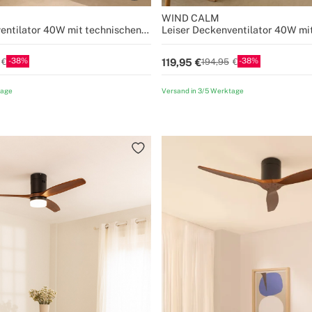
WIND CALM
entilator 40W mit technischen
Leiser Deckenventilator 40W mi
n verschiedenen Größen
ABS-Blättern in verschiedenen 
38
38
119,95
194,95
tage
Versand in 3/5 Werktage