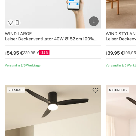
WIND LARGE
WIND STYLAN
Leiser Deckenventilator 40W Ø152 cm 100%
Leiser Decken
Holz
verschiedene 
32
154,95
139,95
229,95
199,95
Versand in 3/5 Werktage
Versand in 3/5 Werk
VOR-KAUF
NATURHOLZ