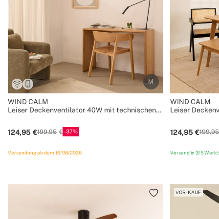
WIND CALM
WIND CALM
Leiser Deckenventilator 40W mit technischen
Leiser Deckenv
ABS-Blättern in verschiedenen Größen
ABS-Blättern i
37
124,95
124,95
199,95
199,95
Versendung ab dem 16/08/2026
Versand in 3/5 Werk
VOR-KAUF