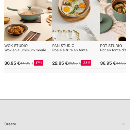
WOK STUDIO
PAN STUDIO
POT STUDIO
Wok en aluminium moulé
Poêle à frire en fonte
Pot en fonte d'al
avec revêtement céramique
d'aluminium avec
avec revêtement 
revêtement céramique
céramique
17
23
36,95
22,95
36,95
44,95
29,95
44,95
Create