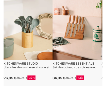
KITCHENWARE STUDIO
KITCHENWARE ESSENTIALS
AI
Utensiles de cuisine en silicone et
Set de couteaux de cuisine avec
Fri
bois
aimant
cui
32
12
26,95
34,95
84
39,95
39,95