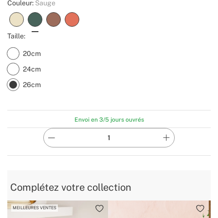
Couleur:
Sauge
Taille:
20cm
24cm
26cm
Envoi en 3/5 jours ouvrés
Complétez votre collection
MEILLEURES VENTES
M