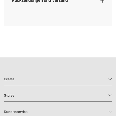
Rücksendungen und Versand
» Garantie
2 Jahre
» Prüfprotokoll
CE & RoHS
Sie hier
Lieferzeiten.
Rückgabebedingungen
Create
Stores
Kundenservice