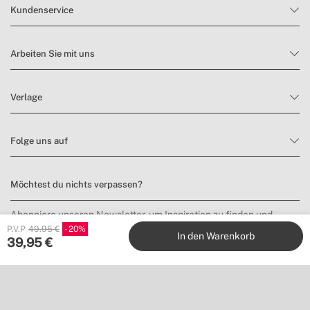
Kundenservice
Arbeiten Sie mit uns
Verlage
Folge uns auf
Möchtest du nichts verpassen?
Abonniere unseren Newsletter, um Inspiration zu finden und
Neuheiten sowie Angebote zu entdecken.
P.V.P
49.95 €
20
In den Warenkorb
39,95
€
Anmelden