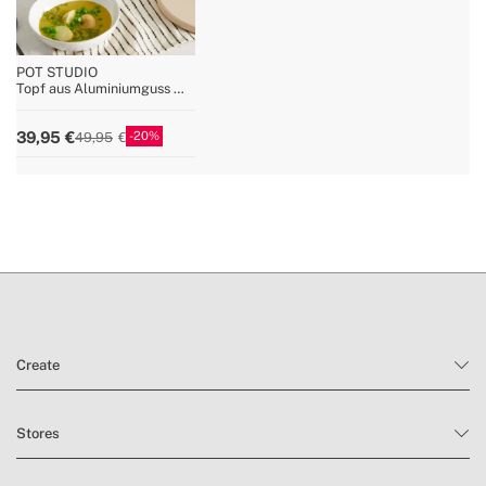
POT STUDIO
Topf aus Aluminiumguss mit
Keramikeinlage
20
39,95
49,95
Create
Stores