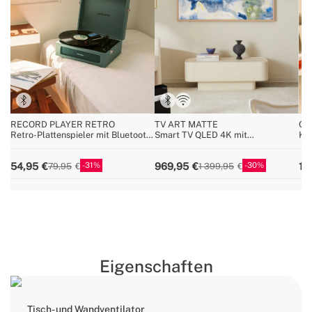
RECORD PLAYER RETRO
TV ART MATTE
CY
Retro-Plattenspieler mit Bluetooth,
Smart TV QLED 4K mit
Kab
USB, SD, MicroSD und MP3
Antireflexionsbildschirm und
25
record/Player
Kunstgalerie
31
30
54,95
969,95
12
79,95
1 399,95
Eigenschaften
Tisch- und Wandventilator