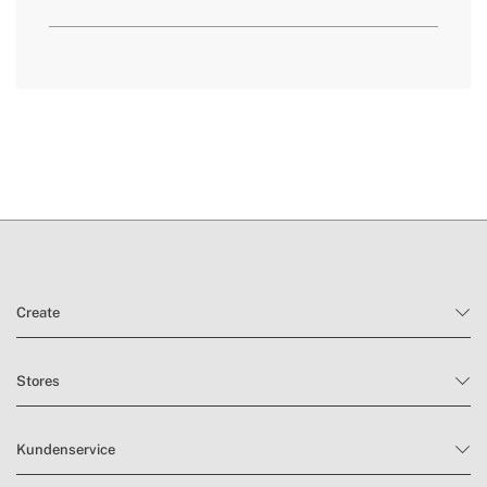
» Batterie
4000 mAh
» Automatische
Nein
Abschaltung
»
Sie hier
3
Geschwindigkeiten
» RPM
725 / 825 / 910
Lieferzeiten.
» Masse
260x175x280 mm
» Prüfprotokoll
EMC/ERP/RoHS/REACH
» Rutschfeste
Ja
Unterseite
Rückgabebedingungen
» Schutzart IP
Nein
Create
» Höhenverstellbar
Nein
» Essence Diffusor
Nein
Stores
» Fernbedienung
Nein
» Kabellänge
1m
Kundenservice
» Ladezeit
3-5h