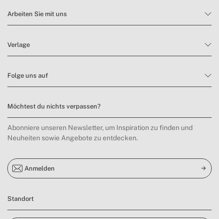
» Material Flügel
ABS
Arbeiten Sie mit uns
» Gewicht
1 kg
» Spannung
DC 5.0V 2A
Verlage
»
7.60 m³/min
Erfassungsbereich
» Strom
10W
Folge uns auf
» Tragegriff
Nein
» Art des
USB-C
Möchtest du nichts verpassen?
Ladekabels
5-7 Stunden bei niedriger Geschwindigkeit /
» Betriebszeit
Abonniere unseren Newsletter, um Inspiration zu finden und
2-3 Stunden bei maximaler Geschwindigkeit
Neuheiten sowie Angebote zu entdecken.
» Luftstrom
2.4 m/s / 3.0 m/s / 3.5 m/s
» Anzahl der Flügel
7
Anmelden
» Sicherheitsgitter
Ja, ABS
» Transporttasche
Nein
Standort