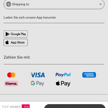
Shipping to
Laden Sie sich unsere App herunter
Zahlen Sie mit:
AGB's
Impressum
Datenschutzbestimmungen
P.V.P
44.95 €
11
Compliance politik
Cookies Richtlinien