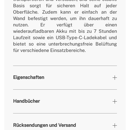
Basis sorgt für sicheren Halt auf jeder
Oberfläche. Zudem kann er einfach an der
Wand befestigt werden, um ihn dauerhaft zu
nutzen. Er verfügt über einen
wiederaufladbaren Akku mit bis zu 7 Stunden
Laufzeit sowie ein USB-Type-C-Ladekabel und
bietet so eine unterbrechungsfreie Belüftung
für verschiedene Einsatzbereiche.
Eigenschaften
Farben
Salbei
Handbücher
» Motor
DC
» Oszillation
Nein
Rücksendungen und Versand
» Geräuschpegel
Vel.1: 40.9 dB / Vel. 2: 42 dB / Vel. 3: 43.2 dB