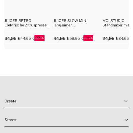
» BPA, PFOA Free
Nein
» Filter für Zellstoff
Ja
» Kegel
2
JUICER RETRO
JUICER SLOW MINI
MOI STUDIO
Elektrische Zitruspresse
langsamer
Standmixer mit 
» Kontinuierliches Absaugsystem
Nein
90W
Extraktionsentsafter 150W
Behälter
» Staubschutz
Nein
22
25
34,95
44,95
24,95
44,95
59,95
34,95
» Filtermaterial
Edelstahl
Create
Stores