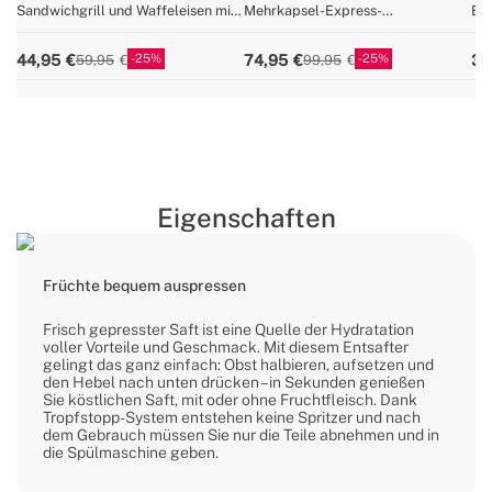
Sandwichgrill und Waffeleisen mit
Mehrkapsel-Express-
Ele
austauschbaren Platten
Kaffeemaschine und gemahlener
Tem
Kaffee
ve
25
25
44,95
74,95
34
59,95
99,95
Eigenschaften
Früchte bequem auspressen
Frisch gepresster Saft ist eine Quelle der Hydratation
voller Vorteile und Geschmack. Mit diesem Entsafter
gelingt das ganz einfach: Obst halbieren, aufsetzen und
den Hebel nach unten drücken – in Sekunden genießen
Sie köstlichen Saft, mit oder ohne Fruchtfleisch. Dank
Tropfstopp-System entstehen keine Spritzer und nach
dem Gebrauch müssen Sie nur die Teile abnehmen und in
die Spülmaschine geben.