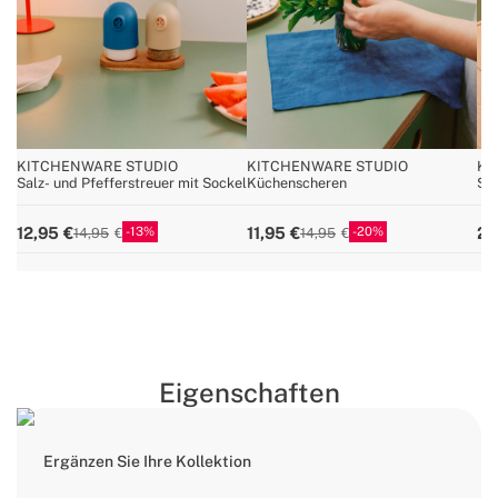
KITCHENWARE STUDIO
KITCHENWARE STUDIO
KI
Salz- und Pfefferstreuer mit Sockel
Küchenscheren
Set
Kü
13
20
12,95
11,95
22
14,95
14,95
Eigenschaften
Ergänzen Sie Ihre Kollektion