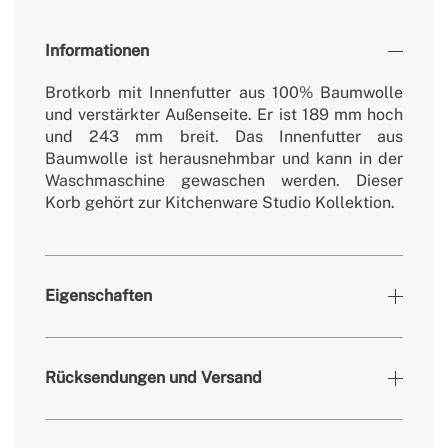
Informationen
Brotkorb mit Innenfutter aus 100% Baumwolle
und verstärkter Außenseite. Er ist 189 mm hoch
und 243 mm breit. Das Innenfutter aus
Baumwolle ist herausnehmbar und kann in der
Waschmaschine gewaschen werden. Dieser
Korb gehört zur Kitchenware Studio Kollektion.
Eigenschaften
Farben
Kobaltblau
Rücksendungen und Versand
» Masse
189x243 mm
» Gewicht
281 g