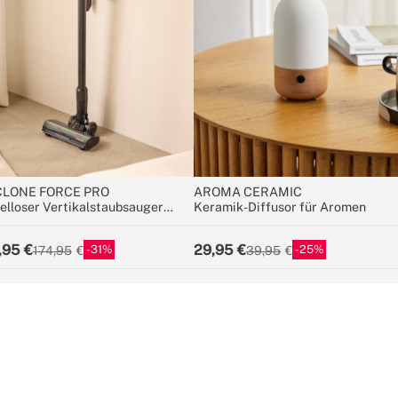
LONE FORCE PRO
AROMA CERAMIC
elloser Vertikalstaubsauger
Keramik-Diffusor für Aromen
9V mit langlebigem Akku
,95
29,95
31
25
174,95
39,95