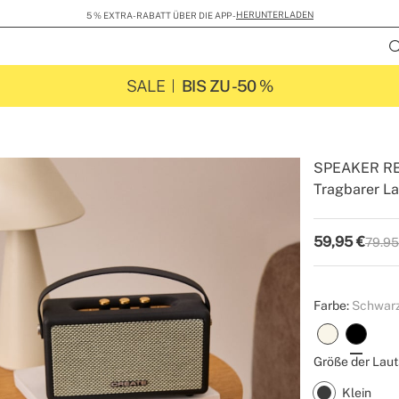
HERUNTERLADEN
5 % EXTRA-RABATT ÜBER DIE APP -
SALE
BIS ZU -50 %
SPEAKER R
Tragbarer La
-
-
Create
59,95
€
79.95
P.V.P
Farbe:
Schwar
Größe der Laut
Klein