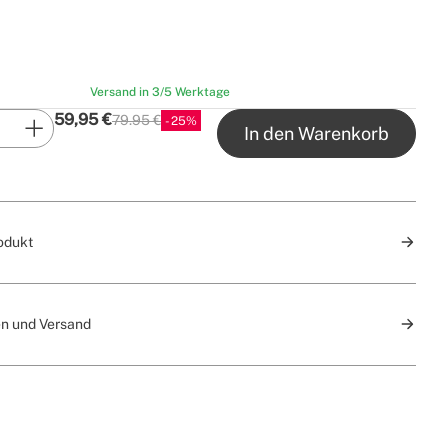
Versand in 3/5 Werktage
59,95
€
79.95 €
25
P.V.P
In den Warenkorb
odukt
n und Versand