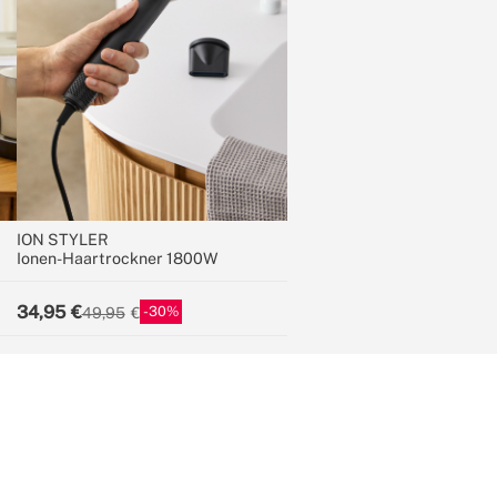
ION STYLER
Ionen-Haartrockner 1800W
34,95
30
49,95