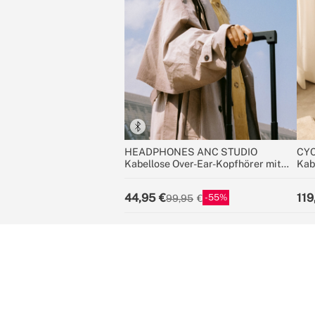
HEADPHONES ANC STUDIO
CYC
Kabellose Over-Ear-Kopfhörer mit
Kab
Geräuschunterdrückung
25,
44,95
119
55
99,95