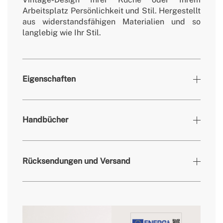
Arbeitsplatz Persönlichkeit und Stil. Hergestellt
aus widerstandsfähigen Materialien und so
langlebig wie Ihr Stil.
Eigenschaften
Farben
matt Schwarz , Silber
Handbücher
» Arbeitstemperatur Kühlschrank
0º - 10º
» Arbeitstemperatur im Gefrierschrank
-18º - 0º
Rücksendungen und Versand
» Anzahl der Türen
2
» Motorleistung
90W
» Größe
Großartig
» Geräuschpegel
43dB
Sie hier
» Frequenz
50Hz