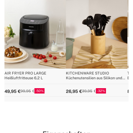
AIR FRYER PRO LARGE
KITCHENWARE STUDIO
TH
Heißluftfritteuse 6,2 L
Küchenutensilien aus Silikon und
Es
Holz
50
32
49,95
26,95
84
99,95
39,95