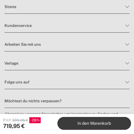
Stores
Kundenservice
Arbeiten Sie mit uns
Verlage
Folge uns auf
Möchtest du nichts verpassen?
Abonniere unseren Newsletter, um Inspiration zu finden und
Neuheiten sowie Angebote zu entdecken.
P.V.P
999.95 €
28
In den Warenkorb
719,95
€