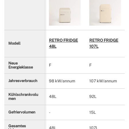
RETRO FRIDGE
RETRO FRIDGE
Modell
48L
107L
Neue
F
F
Energieklasse
98 kW/annum
107 kW/annum
Jahresverbrauch
Kühlschrankvolu
48L
92L
men
-
15L
Gefriervolumen
Gesamtes
48L
107L