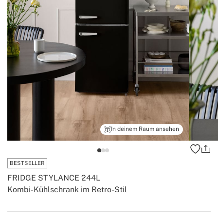
In deinem Raum ansehen
BESTSELLER
FRIDGE STYLANCE 244L
Kombi-Kühlschrank im Retro-Stil
-
-
Create