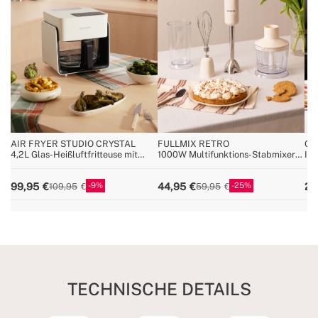
AIR FRYER STUDIO CRYSTAL
FULLMIX RETRO
CH
4,2L Glas-Heißluftfritteuse mit
1000W Multifunktions-Stabmixer
Int
optionalem Dampfgarer
mit Zubehör
Kü
9
25
99,95
44,95
22
109,95
59,95
TECHNISCHE DETAILS