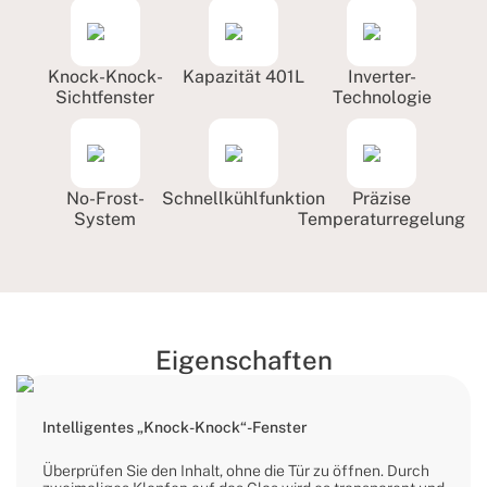
Knock-Knock-
Kapazität 401L
Inverter-
Sichtfenster
Technologie
No-Frost-
Schnellkühlfunktion
Präzise
System
Temperaturregelung
Eigenschaften
Intelligentes „Knock-Knock“-Fenster
Überprüfen Sie den Inhalt, ohne die Tür zu öffnen. Durch