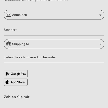
» Verstellbare Hinterbeine
Nein
» Innenmaße des Kühlschranks
580 × 860 × 476 mm
Anmelden
» Innenabmessungen des
760 × 400 × 530 mm
Gefrierschranks
Standort
» Gefrierkapazität in 24 h
7,12 kg
» Dimensiones exteriores
700 × 650 × 1858 mm
Shipping to
» Material des Gehäuses
Metall
Laden Sie sich unsere App herunter
Zahlen Sie mit: