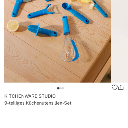
KITCHENWARE STUDIO
9-teiliges Küchenutensilien-Set
-
-
Create