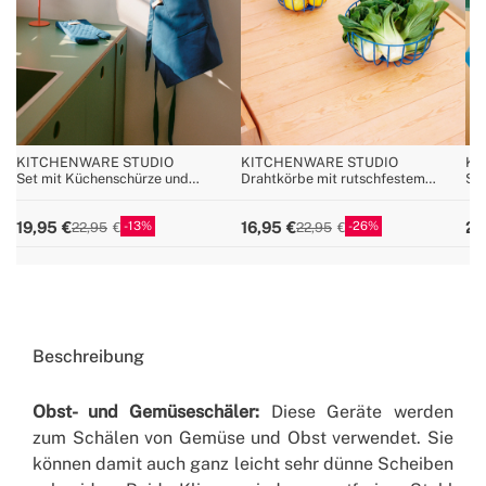
KITCHENWARE STUDIO
KITCHENWARE STUDIO
KI
Set mit Küchenschürze und
Drahtkörbe mit rutschfestem
Sil
Ofenhandschuh
Sockel
13
26
19,95
16,95
22
22,95
22,95
Beschreibung
Obst- und Gemüseschäler:
Diese Geräte werden
zum Schälen von Gemüse und Obst verwendet. Sie
können damit auch ganz leicht sehr dünne Scheiben