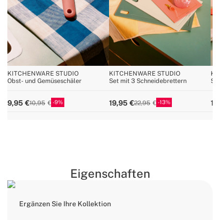
KITCHENWARE STUDIO
KITCHENWARE STUDIO
KI
Obst- und Gemüseschäler
Set mit 3 Schneidebrettern
Sal
9
13
9,95
19,95
12
10,95
22,95
Eigenschaften
Ergänzen Sie Ihre Kollektion