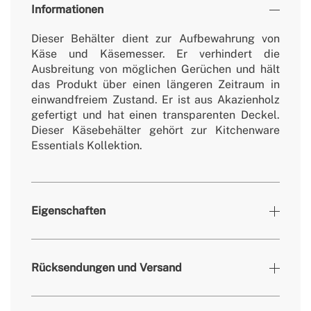
Informationen
Dieser Behälter dient zur Aufbewahrung von
Käse und Käsemesser. Er verhindert die
Ausbreitung von möglichen Gerüchen und hält
das Produkt über einen längeren Zeitraum in
einwandfreiem Zustand. Er ist aus Akazienholz
gefertigt und hat einen transparenten Deckel.
Dieser Käsebehälter gehört zur Kitchenware
Essentials Kollektion.
Eigenschaften
» Masse
184x285 mm
Rücksendungen und Versand
» Garantie
2 Jahre
» Material handhaben
Akazienholz