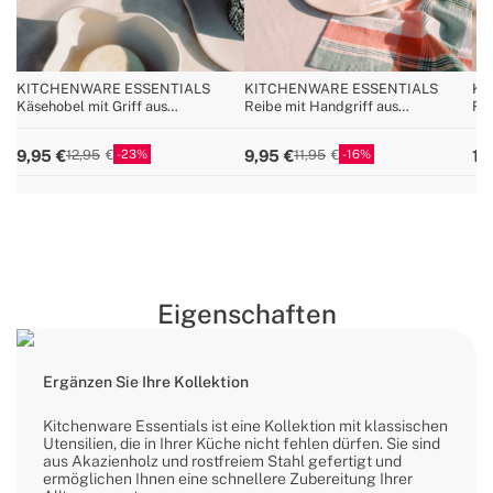
KITCHENWARE ESSENTIALS
KITCHENWARE ESSENTIALS
KI
Käsehobel mit Griff aus
Reibe mit Handgriff aus
Rei
Akazienholz
Akazienholz
23
16
9,95
9,95
11
12,95
11,95
Eigenschaften
Ergänzen Sie Ihre Kollektion
Kitchenware Essentials ist eine Kollektion mit klassischen
Utensilien, die in Ihrer Küche nicht fehlen dürfen. Sie sind
aus Akazienholz und rostfreiem Stahl gefertigt und
ermöglichen Ihnen eine schnellere Zubereitung Ihrer