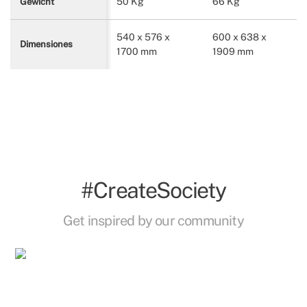
50 Kg
66 Kg
Gewicht
540 x 576 x
600 x 638 x
Dimensiones
1700 mm
1909 mm
#CreateSociety
Get inspired by our community