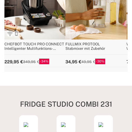
CHEFBOT TOUCH PRO CONNECT
FULLMIX PROTOOL
WI
Intelligenter Multifunktions-
Stabmixer mit Zubehör
Wei
Küchenroboter mit Touchscreen
34
30
229,95
34,95
72
349,95
49,95
FRIDGE STUDIO COMBI 231