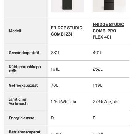
FRIDGE STUDIO
FRIDGE STUDIO
COMBI PRO
Modell
COMBI 231
FLEX 401
231L
401L
Gesamtkapazität
Kühlschrankkapa
161L
252L
zität
70L
149L
Gefrierkapazität
Jährlicher
175 kWh/Jahr
273 kWh/jahr
Verbrauch
D
E
Energieklasse
Betriebstemperat