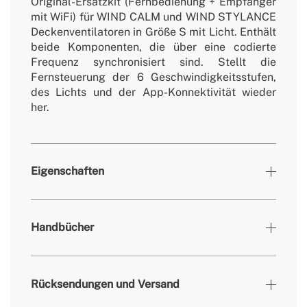
Original-Ersatzkit (Fernbedienung + Empfänger
mit WiFi) für WIND CALM und WIND STYLANCE
Deckenventilatoren in Größe S mit Licht. Enthält
beide Komponenten, die über eine codierte
Frequenz synchronisiert sind. Stellt die
Fernsteuerung der 6 Geschwindigkeitsstufen,
des Lichts und der App-Konnektivität wieder
her.
Eigenschaften
» Kompatibel
WIND CALM und WIND STYLANCE / Größe S /
Handbücher
mit
hell / WLAN
Rücksendungen und Versand