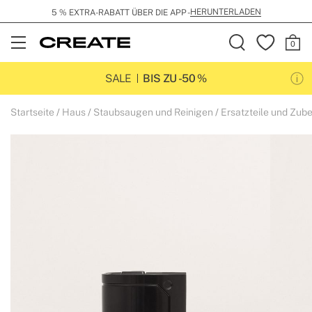
HERUNTERLADEN
5 % EXTRA-RABATT ÜBER DIE APP -
Open
Menu
SALE
BIS ZU -50 %
Startseite
Haus
Staubsaugen und Reinigen
Ersatzteile und Zub