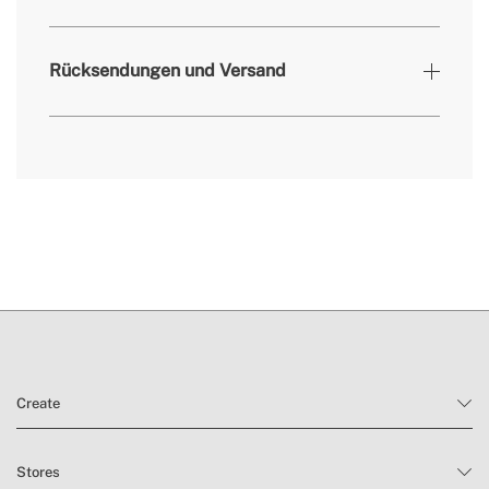
» Garantie
Verbrauchsprodukte
Rücksendungen und Versand
» Nutzungsdauer
1000 Stunden Lebensdauer
Sie hier
Lieferzeiten.
Rückgabebedingungen
Create
Stores