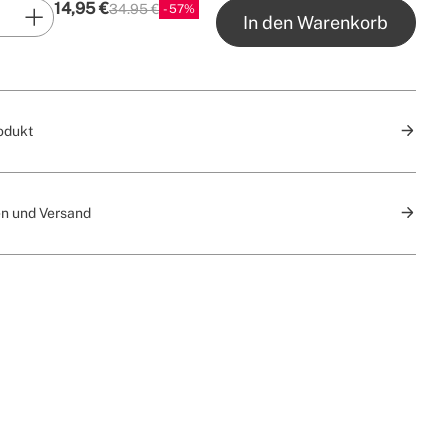
14,95
€
34.95 €
57
P.V.P
In den Warenkorb
odukt
n und Versand