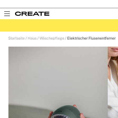
Open
Menu
Startseite
Haus
Wäschepflege
Elektrischer Flusenentferner