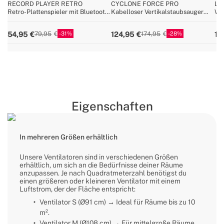
RECORD PLAYER RETRO
CYCLONE FORCE PRO
LU
Retro-Plattenspieler mit Bluetooth,
Kabelloser Vertikalstaubsauger
Wei
USB, SD, MicroSD und MP3
25,9V mit langlebigem Akku
TS
record/Player
mul
31
28
54,95
124,95
11
79,95
174,95
Eigenschaften
In mehreren Größen erhältlich
Unsere Ventilatoren sind in verschiedenen Größen
erhältlich, um sich an die Bedürfnisse deiner Räume
anzupassen. Je nach Quadratmeterzahl benötigst du
einen größeren oder kleineren Ventilator mit einem
Luftstrom, der der Fläche entspricht:
Ventilator S (Ø91 cm) → Ideal für Räume bis zu 10
m².
Ventilator M (Ø108 cm) → Für mittelgroße Räume