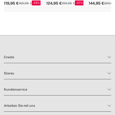
29
37
119,95
124,95
144,95
169,95
199,95
209,95
Größen
Create
Stores
Kundenservice
Arbeiten Sie mit uns