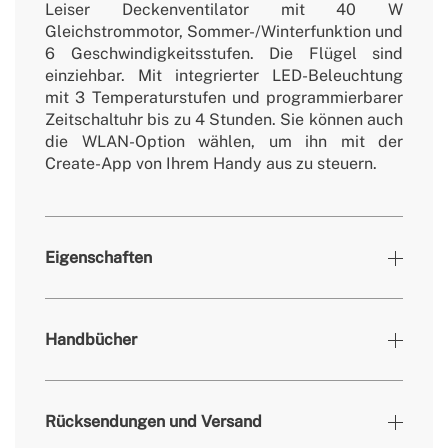
Leiser Deckenventilator mit 40 W
Gleichstrommotor, Sommer-/Winterfunktion und
6 Geschwindigkeitsstufen. Die Flügel sind
einziehbar. Mit integrierter LED-Beleuchtung
mit 3 Temperaturstufen und programmierbarer
Zeitschaltuhr bis zu 4 Stunden. Sie können auch
die WLAN-Option wählen, um ihn mit der
Create-App von Ihrem Handy aus zu steuern.
Eigenschaften
Farben
Kobaltblau
Handbücher
» Helligkeit
3360 / 4200 lm
» Lichtleistung
24W / 36W
Rücksendungen und Versand
» Timer
1h, 2h, 4h