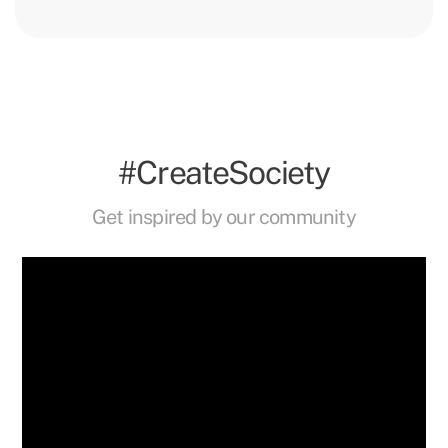
#CreateSociety
Get inspired by our community