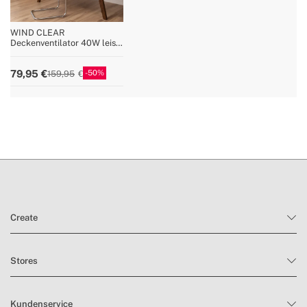
WIND CLEAR
Deckenventilator 40W leise
einziehbare Flügel mit LED-
Licht verschiedene Größen
50
79,95
159,95
Create
Stores
Kundenservice