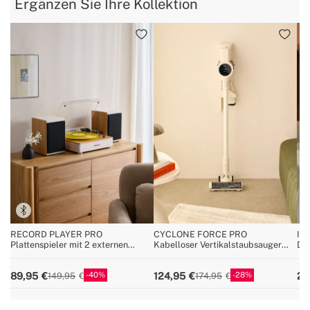
Ergänzen Sie Ihre Kollektion
RECORD PLAYER PRO
CYCLONE FORCE PRO
IR
Plattenspieler mit 2 externen
Kabelloser Vertikalstaubsauger
Da
Lautsprechern, Bluetooth und
25,9V mit langlebigem Akku
RCA-Ausgang
40
28
89,95
124,95
24
149,95
174,95