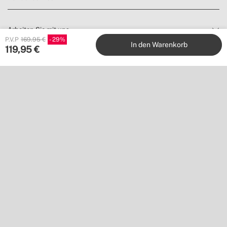
Arbeiten Sie mit uns
P.V.P
169.95 €
29
In den Warenkorb
119,95
€
Verlage
Folge uns auf
Möchtest du nichts verpassen?
Abonniere unseren Newsletter, um Inspiration zu finden und
Neuheiten sowie Angebote zu entdecken.
Anmelden
Standort