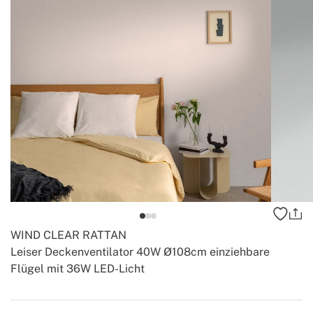
WIND CLEAR RATTAN
Leiser Deckenventilator 40W Ø108cm einziehbare
Flügel mit 36W LED-Licht
-
-
Create