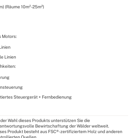
m) (Räume 10m²-25m²)
 Motors:
Linien
le Linien
hkeiten:
erung
rnsteuerung
ertes Steuergerät + Fernbedienung
 der Wahl dieses Produkts unterstützen Sie die
antwortungsvolle Bewirtschaftung der Wälder weltweit.
ses Produkt besteht aus FSC®-zertifiziertem Holz und anderen
trollierten Quellen.