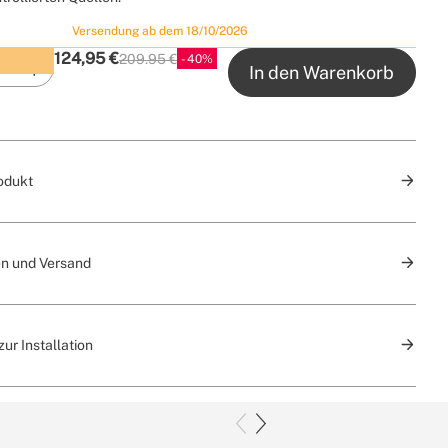
Versendung ab dem 18/10/2026
124,95
€
209.95 €
40
Frühbucherrabatt
P.V.P
In den Warenkorb
odukt
n und Versand
ur Installation