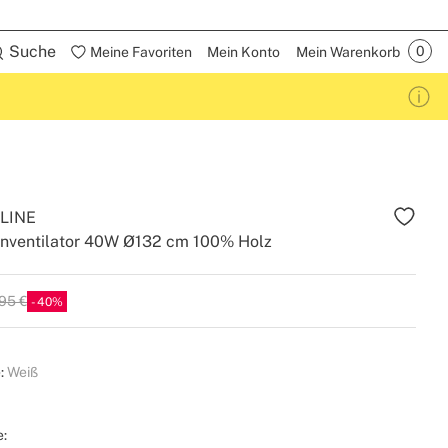
Suche
Meine Favoriten
Mein Konto
Mein Warenkorb
LINE
enventilator 40W Ø132 cm 100% Holz
95 €
40
:
Weiß
e: