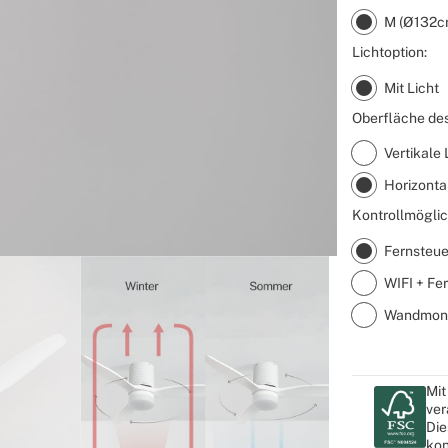
M (Ø132c
Lichtoption:
Mit Licht
Oberfläche des
Vertikale 
Horizonta
Kontrollmöglic
Fernsteu
WIFI + Fe
Wandmonti
Mit
ver
Die
kon