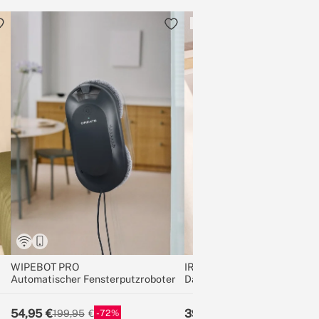
VOR-KAUF
WIPEBOT PRO
IRON UP
Automatischer Fensterputzroboter
Dampfbürste
54,95
39,95
72
60
199,95
99,95