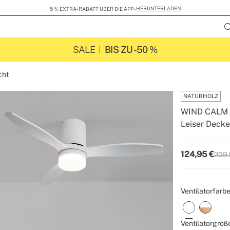
HERUNTERLADEN
5 % EXTRA-RABATT ÜBER DIE APP -
SALE
BIS ZU -50 %
cht
NATURHOLZ
WIND CALM 
Leiser Deck
-
-
Create
124,95
€
209.
P.V.P
Ventilatorfarbe
Ventilatorgröß