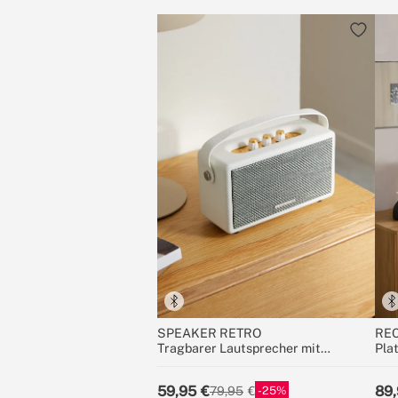
SPEAKER RETRO
REC
Tragbarer Lautsprecher mit
Plat
Bluetooth, USB und AUX
Lau
Aus
59,95
89,
25
79,95