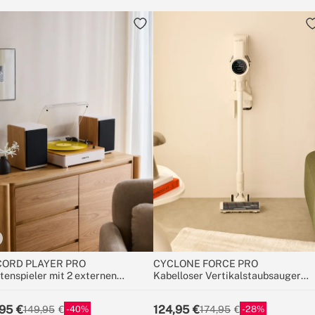
ORD PLAYER PRO
CYCLONE FORCE PRO
tenspieler mit 2 externen
Kabelloser Vertikalstaubsauger
tsprechern, Bluetooth und RCA-
25,9V mit langlebigem Akku
gang
95
124,95
40
28
149,95
174,95