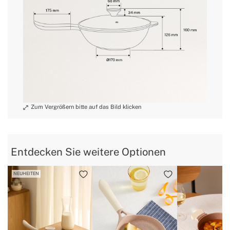
» Backofengeeignet
Nein
» Antihaftbeschichtet
Ja
» Für alle Herdarten
Induktions-, Gas-, Elektro- und
geeignet
Halogenherde
» Hitzebeständige Griffe
Ja
Entdecken Sie weitere Optionen
NEUHEITEN