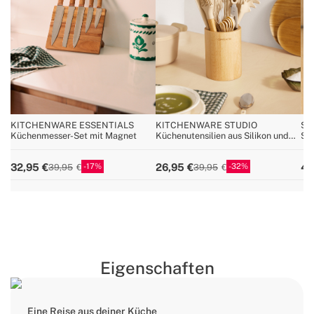
KITCHENWARE ESSENTIALS
KITCHENWARE STUDIO
ST
Küchenmesser-Set mit Magnet
Küchenutensilien aus Silikon und
San
Holz
aus
17
32
32,95
26,95
44
39,95
39,95
Eigenschaften
Eine Reise aus deiner Küche