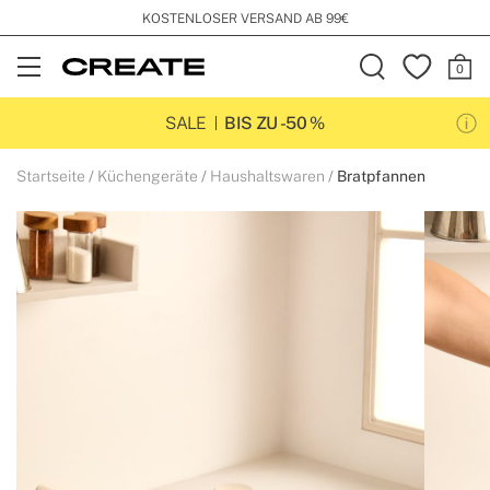
AB 99€
ABONNIERE UNSEREN NE
Open
Menu
SALE
BIS ZU -50 %
Startseite
Küchengeräte
Haushaltswaren
Bratpfannen