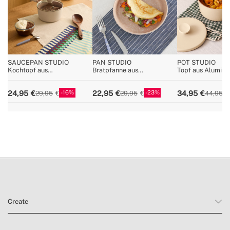
SAUCEPAN STUDIO
PAN STUDIO
POT STUDIO
Kochtopf aus
Bratpfanne aus
Topf aus Alumini
Gussaluminium mit
Aluminiumguss mit
Keramikeinlage
Keramikbeschichtung
Keramikbeschichtung
16
23
24,95
22,95
34,95
29,95
29,95
44,95
Create