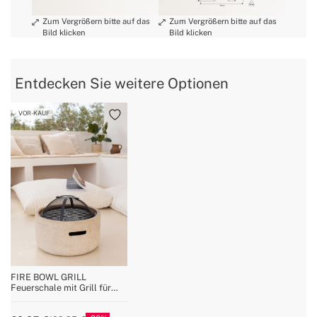
» Material des Griffs
Bambus
»Stütze
Stahlbeine / Räder
Entdecken Sie weitere Optionen
VOR-KAUF
FIRE BOWL GRILL
Feuerschale mit Grill für
Außenbereiche