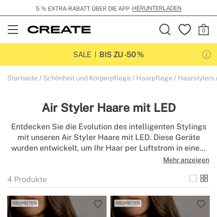
HERUNTERLADEN
5 % EXTRA-RABATT ÜBER DIE APP -
Open
Menu
SALE
BIS ZU -50 %
Startseite
Schönheit und Körperpflege
Haarpflege
Haarstylers
Air Styler Haare mit LED
Entdecken Sie die Evolution des intelligenten Stylings
mit unseren Air Styler Haare mit LED. Diese Geräte
wurden entwickelt, um Ihr Haar per Luftstrom in einem
einzigen Schritt zu trocknen, zu glätten und fließende
Mehr anzeigen
Wellen zu formen. Dabei schützt die integrierte,
4
Produkte
fortschrittliche Lichttechnologie die Gesundheit und
Struktur Ihres Haares vor Hitze. Genießen Sie ein
professionelles, vielseitiges und anspruchsvolles Finish
NEUHEITEN
NEUHEITEN
– die perfekte Balance zwischen Design und