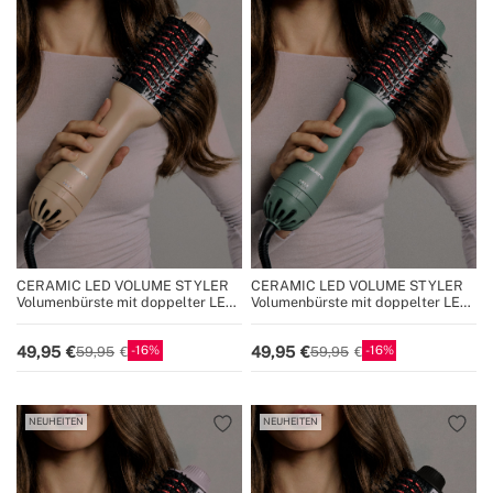
Wohlbefinden mit der unverwechselbaren Handschrift
von Create.
CERAMIC LED VOLUME STYLER
CERAMIC LED VOLUME STYLER
Volumenbürste mit doppelter LED-
Volumenbürste mit doppelter LED-
Behandlung
Behandlung
16
16
49,95
49,95
59,95
59,95
NEUHEITEN
NEUHEITEN