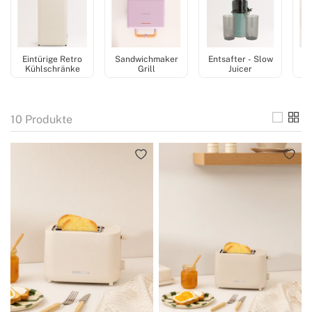
überraschend leistungsstark er sein kann.
Eintürige Retro
Sandwichmaker
Entsafter - Slow
Z
Kühlschränke
Grill
Juicer
10
Produkte