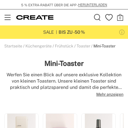
HERUNTERLADEN
5 % EXTRA-RABATT ÜBER DIE APP -
Open
Menu
SALE
BIS ZU -50 %
Startseite
Küchengeräte
Frühstück
Toaster
Mini-Toaster
Mini-Toaster
Werfen Sie einen Blick auf unsere exklusive Kollektion
von kleinen Toastern. Unsere kleinen Toaster sind
praktisch und platzsparend und damit die perfekte
Lösung für kompakte Küchen oder für diejenigen, die
Mehr anzeigen
Einfachheit bevorzugen. Trotz ihrer Größe sind diese
Toaster mit den neuesten Technologien ausgestattet,
um ein gleichmäßiges und präzises Toasten zu
gewährleisten. Mit ihrem eleganten und funktionalen
Design ist jeder Toaster ein Beweis dafür, wie klein und