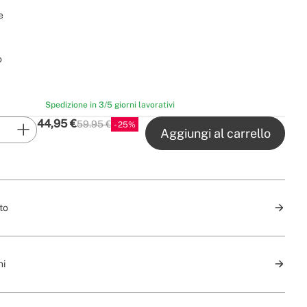
e
o
Spedizione in 3/5 giorni lavorativi
44,95
€
59.95 €
25
P.V.P
Aggiungi al carrello
to
ni