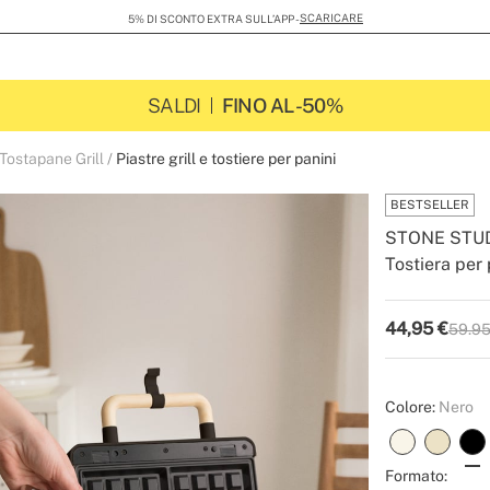
SCARICARE
5% DI SCONTO EXTRA SULL’APP -
SALDI
FINO AL -50%
Tostapane Grill
Piastre grill e tostiere per panini
BESTSELLER
STONE STU
Tostiera per 
-
-
Create
44,95
€
59.95
P.V.P
Colore:
Nero
Formato: