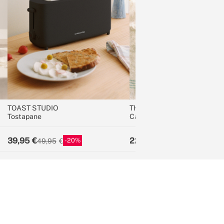
TOAST STUDIO
THERA MOKA RETRO
Tostapane
Caffettiera italiana
39,95
22,95
20
23
49,95
29,95