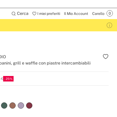
Cerca
I miei preferiti
Il Mio Account
Carello
DIO
panini, grill e waffle con piastre intercambiabili
 €
25