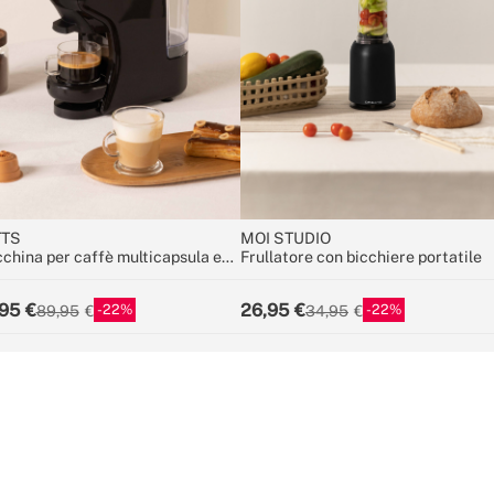
TTS
MOI STUDIO
china per caffè multicapsula e
Frullatore con bicchiere portatile
fè macinato
95
26,95
22
22
89,95
34,95