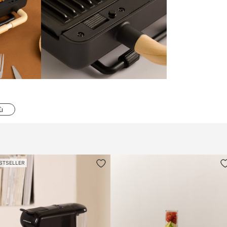
ù
STSELLER