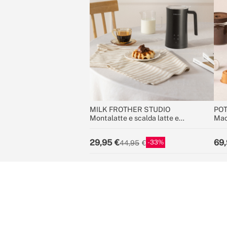
MILK FROTHER STUDIO
PO
Montalatte e scalda latte e
Mac
cioccolata
caf
29,95
69,
33
44,95