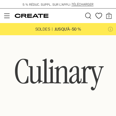
TÉLÉCHARGER
5 % RÉDUC. SUPPL. SUR L’APPLI -
Open
Menu
SOLDES
JUSQU’À -50 %
Culinary