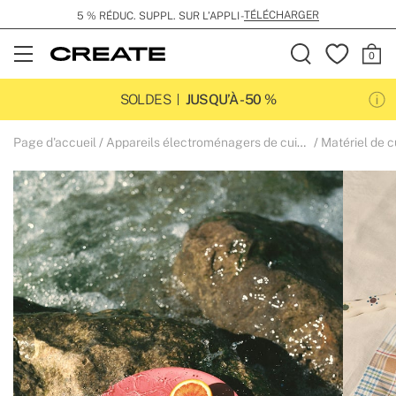
TÉLÉCHARGER
5 % RÉDUC. SUPPL. SUR L’APPLI -
Open
Menu
SOLDES
JUSQU’À -50 %
Page d'accueil
Appareils électroménagers de cuisine
Matériel de c