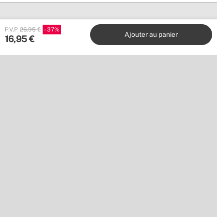
P.V.P
26.95 €
37
Ajouter au panier
16,95
€
Create
Stores
Service client
Travaillez avec nous
Éditeurs
Suivez nous sur