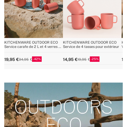
KITCHENWARE OUTDOOR ECO
KITCHENWARE OUTDOOR ECO
KI
Service carafe de 2 L et 4 verres de
Service de 4 tasses pour extérieur
Ver
500 ml
fab
42
25
19,95
14,95
12
34,95
19,95