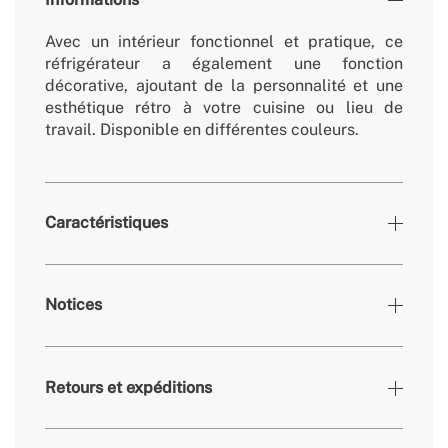
Avec un intérieur fonctionnel et pratique, ce
réfrigérateur a également une fonction
décorative, ajoutant de la personnalité et une
esthétique rétro à votre cuisine ou lieu de
travail. Disponible en différentes couleurs.
Caractéristiques
Blanc cassé,
Notices
Couleurs
Argent
» Température de fonctionnement du
0º - 10º
réfrigérateur
Retours et expéditions
» Température de fonctionnement du
-18º - 0º
congélateur
» Pièces non éléctriques amovibles/lavables
Oui