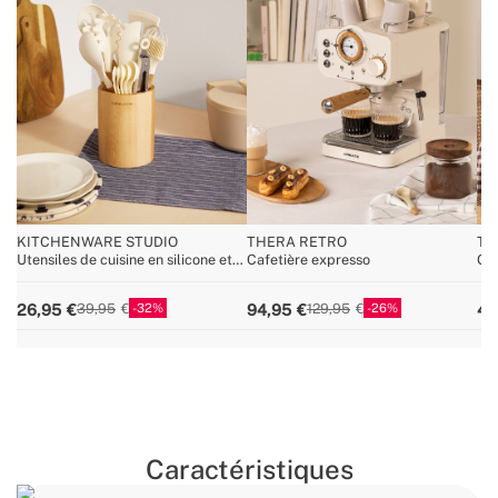
KITCHENWARE STUDIO
THERA RETRO
TO
Utensiles de cuisine en silicone et
Cafetière expresso
Gri
bois
32
26
26,95
94,95
44
39,95
129,95
Caractéristiques