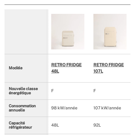
RETRO FRIDGE
RETRO FRIDGE
Modèle
48L
107L
Nouvelle classe
F
F
énergétique
Consommation
98 kW/année
107 kW/année
annuelle
Capacité
48L
92L
réfrigérateur