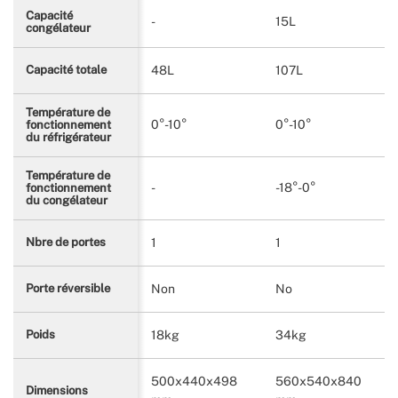
Capacité
-
15L
congélateur
48L
107L
Capacité totale
Température de
0°-10°
0°-10°
fonctionnement
du réfrigérateur
Température de
-
-18°-0°
fonctionnement
du congélateur
1
1
Nbre de portes
Non
No
Porte réversible
18kg
34kg
Poids
500x440x498
560x540x840
Dimensions