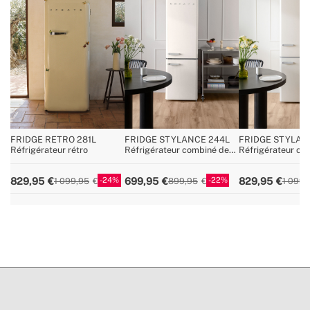
» Lumière intérieure
Oui
» Poids
34 Kg
» Tension
220~240V AC
» Réfrigérant / Charge
R600a / 29g
» Régulateur de pression / température
Oui
» No Frost
Non
» Porte à ouverture réversible
Non
FRIDGE RETRO 281L
FRIDGE STYLANCE 244L
FRIDGE STYLAN
Réfrigérateur rétro
Réfrigérateur combiné de
Réfrigérateur co
» Capacité totale
107L
style rétro
style rétro
» Largeur du réfrigérateur
54 cm
24
22
829,95
699,95
829,95
1 099,95
899,95
1 099,