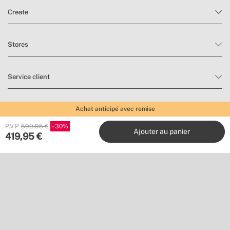
Create
Stores
Service client
Achat anticipé avec remise
Travaillez avec nous
P.V.P
599.95 €
30
Ajouter au panier
419,95
€
Éditeurs
Suivez nous sur
Envie de ne rien manquer ?
Abonnez-vous à notre newsletter pour trouver de l’inspiration et