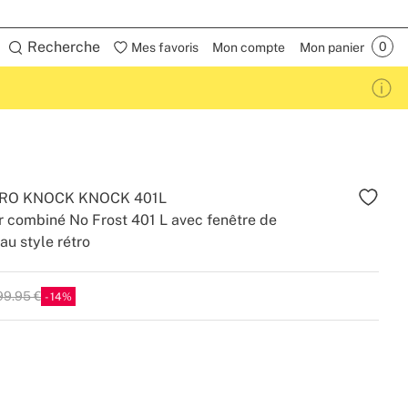
Recherche
Mes favoris
Mon compte
Mon panier
TRO KNOCK KNOCK 401L
r combiné No Frost 401 L avec fenêtre de
 au style rétro
99.95 €
14
.P