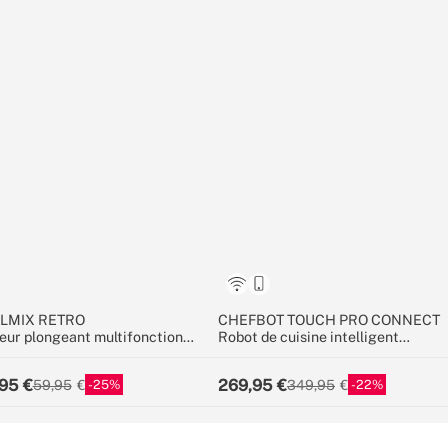
LMIX RETRO
CHEFBOT TOUCH PRO CONNECT
eur plongeant multifonction
Robot de cuisine intelligent
0 W avec accessoires
multifonction avec écran tactile
95
269,95
25
22
59,95
349,95