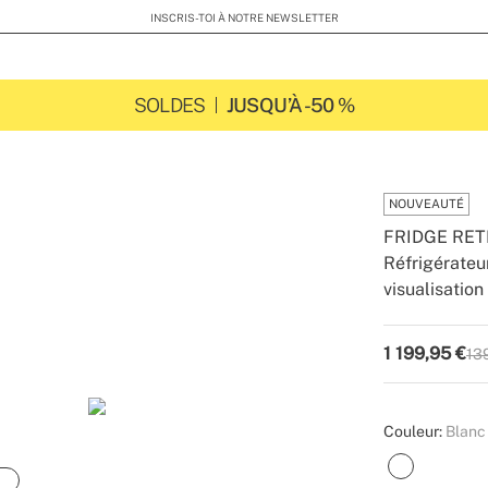
INSCRIS-TOI À NOTRE NEWSLETTER
SOLDES
JUSQU’À -50 %
NOUVEAUTÉ
FRIDGE RE
Réfrigérateu
visualisation
-
-
Create
1 199,95
€
13
P.V
Couleur:
Blanc