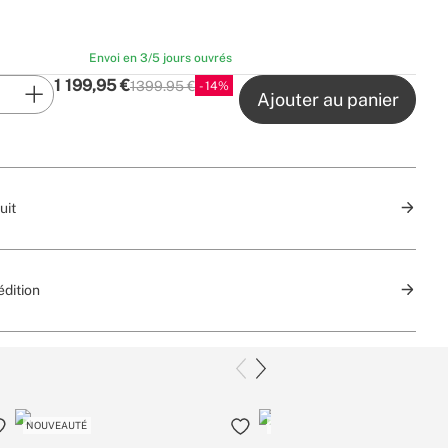
Envoi en 3/5 jours ouvrés
1 199,95
€
1399.95 €
14
P.V.P
Ajouter au panier
uit
édition
NOUVEAUTÉ
MEILLEURES VENTES