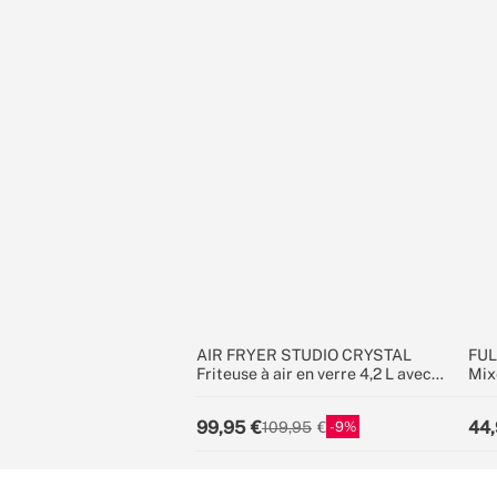
AIR FRYER STUDIO CRYSTAL
FUL
Friteuse à air en verre 4,2 L avec
Mix
cuiseur vapeur en option
100
99,95
44,
9
109,95