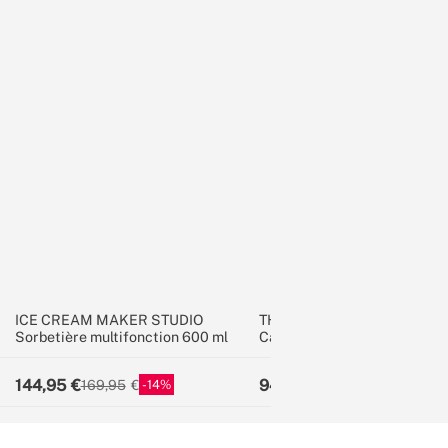
ICE CREAM MAKER STUDIO
THERA RETRO
Sorbetière multifonction 600 ml
Cafetière expresso
144,95
94,95
14
26
169,95
129,95