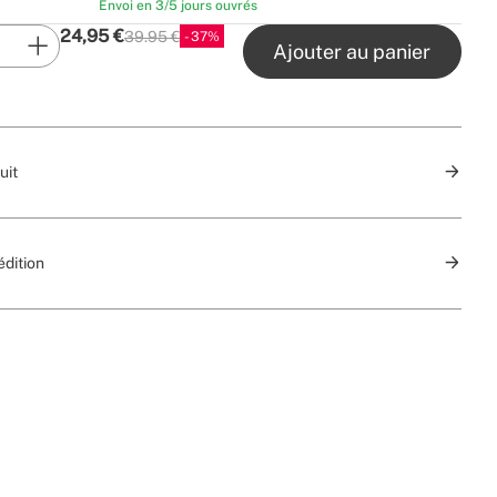
Envoi en 3/5 jours ouvrés
24,95
€
39.95 €
37
P.V.P
Ajouter au panier
uit
édition