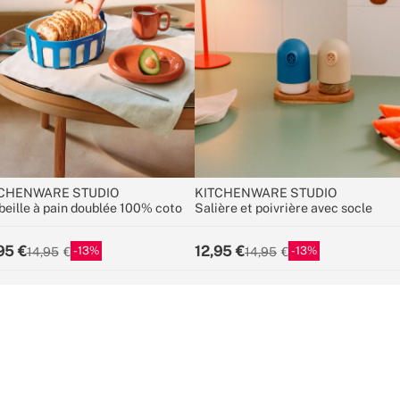
CHENWARE STUDIO
KITCHENWARE STUDIO
beille à pain doublée 100% coto
Salière et poivrière avec socle
95
12,95
13
13
14,95
14,95