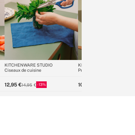
KITCHENWARE STUDIO
KITCHENWARE STUDIO
Ciseaux de cuisine
Presse-ail
12,95
10,95
13
8
14,95
11,95