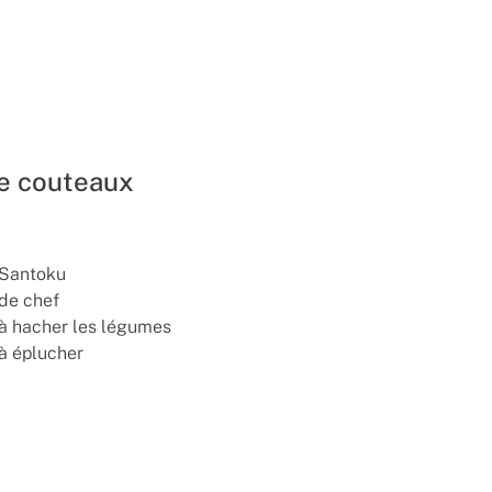
de couteaux
Santoku
de chef
à hacher les légumes
à éplucher