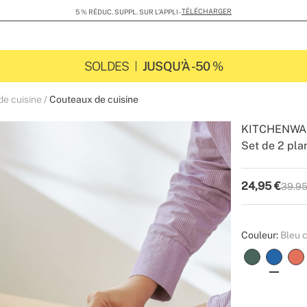
TÉLÉCHARGER
5 % RÉDUC. SUPPL. SUR L’APPLI -
SOLDES
JUSQU’À -50 %
de cuisine
Couteaux de cuisine
KITCHENWA
Set de 2 pla
-
-
Create
24,95
€
39.95
P.V.P
Couleur:
Bleu 