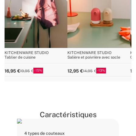
KITCHENWARE STUDIO
KITCHENWARE STUDIO
KI
Tablier de cuisine
Salière et poivrière avec socle
Cis
15
13
16,95
12,95
12
19,95
14,95
Caractéristiques
4 types de couteaux