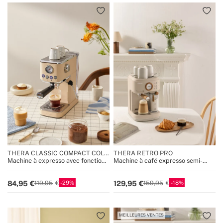
THERA CLASSIC COMPACT COLD
THERA RETRO PRO
BREW
Machine à expresso avec fonction
Machine à café expresso semi-
café froid
automatique 20 bars
29
18
84,95
129,95
119,95
159,95
MEILLEURES VENTES