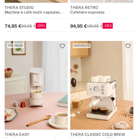
THERA STUDIO
THERA RETRO
Machine à café multi-capsules
Cafetière expresso
expresso et café moulu
25
26
74,95
94,95
99,95
129,95
PRE-ORDER
NOUVEAUTÉ
THERA EASY
THERA CLASSIC COLD BREW