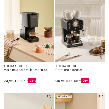
THERA STUDIO
THERA RETRO
Machine à café multi-capsules
Cafetière expresso
expresso et café moulu
25
26
74,95
94,95
99,95
129,95
NOUVEAUTÉ