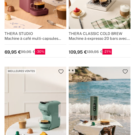
THERA STUDIO
THERA CLASSIC COLD BREW
Machine à café multi-capsules
Machine à expresso 20 bars avec
expresso et café moulu
fonction café froid
30
21
69,95
109,95
99,95
139,95
MEILLEURES VENTES