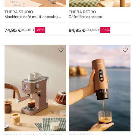
THERA STUDIO
THERA RETRO
Machine à café multi-capsules
Cafetière expresso
expresso et café moulu
25
26
74,95
94,95
99,95
129,95