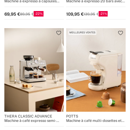
Machine à expresso à capsules
Machine à expresso 20 bars avec
Nespresso 20 bars avec réservoir
fonction café froid
de récupération
22
21
69,95
109,95
89,95
139,95
MEILLEURES VENTES
THERA CLASSIC ADVANCE
POTTS
Machine à café expresso semi-
Machine à café multi-dosettes et
automatique avec vaporisateur
café moulu