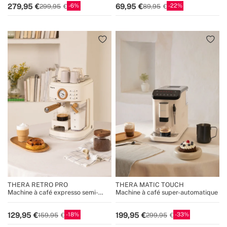
6
22
279,95
69,95
299,95
89,95
THERA RETRO PRO
THERA MATIC TOUCH
Machine à café expresso semi-
Machine à café super-automatique
automatique 20 bars
18
33
129,95
199,95
159,95
299,95