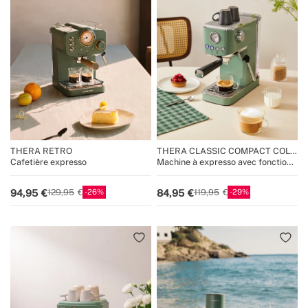
THERA RETRO
THERA CLASSIC COMPACT COLD
BREW
Cafetière expresso
Machine à expresso avec fonction
café froid
26
29
94,95
84,95
129,95
119,95