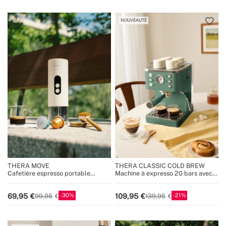
NOUVEAUTÉ
THERA MOVE
THERA CLASSIC COLD BREW
Cafetière espresso portable
Machine à expresso 20 bars avec
15 bars pour capsules et café
fonction café froid
moulu
30
21
69,95
109,95
99,95
139,95