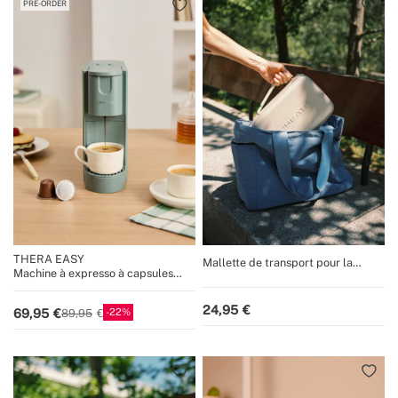
PRE-ORDER
THERA EASY
Mallette de transport pour la
Machine à expresso à capsules
machine à café portable THERA
Nespresso 20 bars avec réservoir
MOVE
de récupération
24,95
22
69,95
89,95