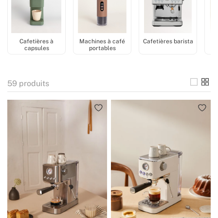
Cafetières à
Machines à café
Cafetières barista
capsules
portables
e
a
59
produits