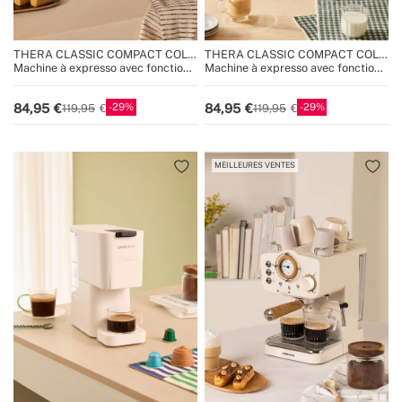
THERA CLASSIC COMPACT COLD
THERA CLASSIC COMPACT COLD
BREW
BREW
Machine à expresso avec fonction
Machine à expresso avec fonction
café froid
café froid
29
29
84,95
84,95
119,95
119,95
MEILLEURES VENTES