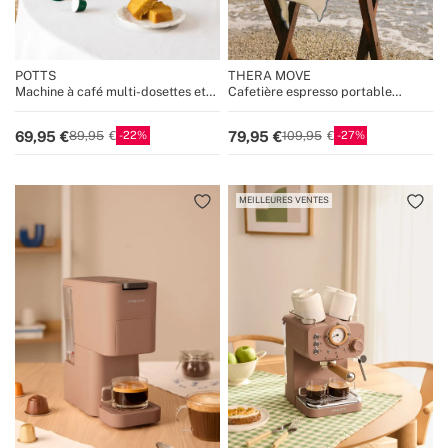
POTTS
THERA MOVE
Machine à café multi-dosettes et
Cafetière espresso portable
café moulu
15 bars pour capsules et café
moulu
22
27
69,95
79,95
89,95
109,95
MEILLEURES VENTES