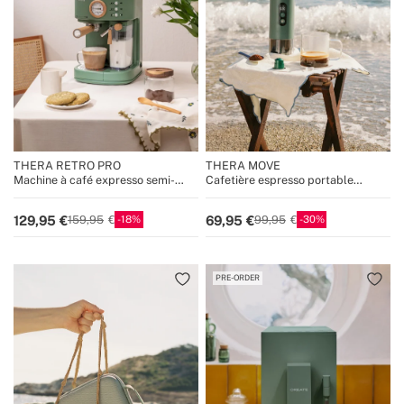
THERA RETRO PRO
THERA MOVE
Machine à café expresso semi-
Cafetière espresso portable
automatique 20 bars
15 bars pour capsules et café
moulu
18
30
129,95
69,95
159,95
99,95
PRE-ORDER