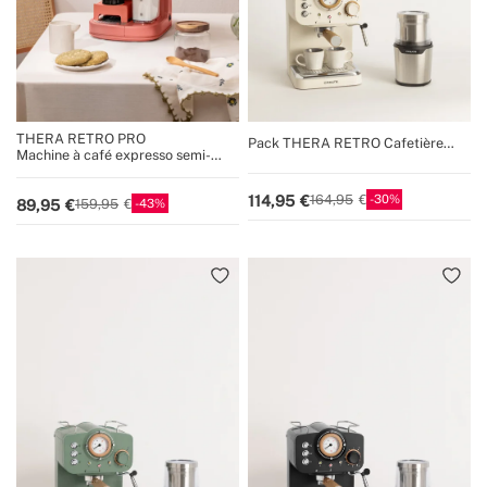
THERA RETRO PRO
Pack THERA RETRO Cafetière
Machine à café expresso semi-
expresso + MILL PRO Moulin à café
automatique 20 bars
et à épices
30
114,95
164,95
43
89,95
159,95