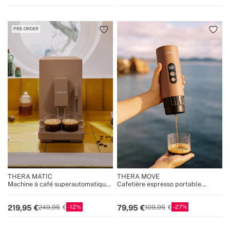
PRE-ORDER
THERA MATIC
THERA MOVE
Machine à café superautomatique
Cafetière espresso portable
20 bars avec moulin et buse
15 bars pour capsules et café
vapeur
moulu
12
27
219,95
79,95
249,95
109,95