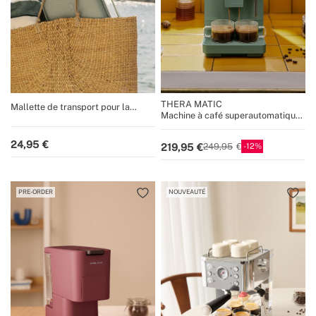
THERA MATIC
Mallette de transport pour la
Machine à café superautomatique
machine à café portable THERA
20 bars avec moulin et buse
MOVE
vapeur
24,95
12
219,95
249,95
PRE-ORDER
NOUVEAUTÉ