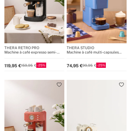
THERA RETRO PRO
THERA STUDIO
Machine à café expresso semi-
Machine à café multi-capsules
automatique 20 bars
expresso et café moulu
25
25
119,95
74,95
159,95
99,95