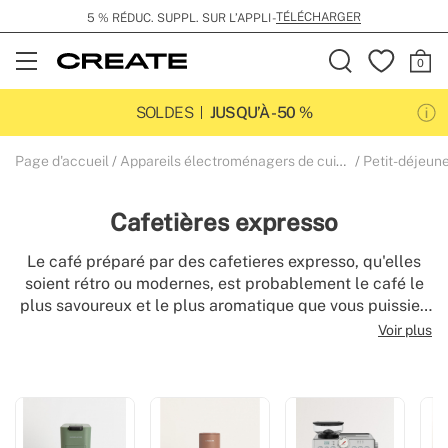
LIVRAISON GRATUITE DÈS 149€
Open
Menu
SOLDES
JUSQU’À -50 %
Page d'accueil
Appareils électroménagers de cuisine
Petit-déjeun
Cafetières expresso
Le café préparé par des cafetieres expresso, qu'elles
soient rétro ou modernes, est probablement le café le
plus savoureux et le plus aromatique que vous puissiez
obtenir. Choisissez dans notre catalogue de machines à
Voir plus
espresso la machine à café automatique, semi-
automatique ou super-automatique qui correspond le
mieux à vos goûts en matière de café, de la machine à
espresso manuelle à la machine à café à un bras avec
moulin intégré.