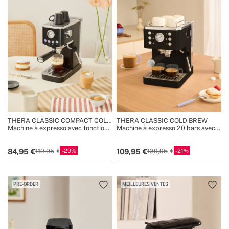
THERA CLASSIC COMPACT COLD
THERA CLASSIC COLD BREW
BREW
Machine à expresso avec fonction
Machine à expresso 20 bars avec
café froid
fonction café froid
29
21
84,95
109,95
119,95
139,95
PRE-ORDER
MEILLEURES VENTES