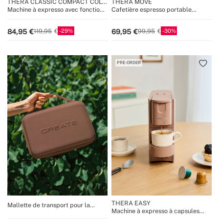
THERA CLASSIC COMPACT COLD
THERA MOVE
BREW
Machine à expresso avec fonction
Cafetière espresso portable
café froid
15 bars pour capsules et café
moulu
29
30
84,95
69,95
119,95
99,95
PRE-ORDER
THERA EASY
Mallette de transport pour la
Machine à expresso à capsules
machine à café portable THERA
Nespresso 20 bars avec réservoir