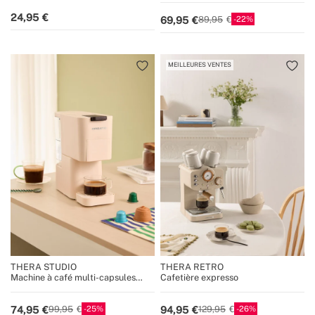
MOVE
de récupération
24,95
22
69,95
89,95
MEILLEURES VENTES
THERA STUDIO
THERA RETRO
Machine à café multi-capsules
Cafetière expresso
expresso et café moulu
25
26
74,95
94,95
99,95
129,95