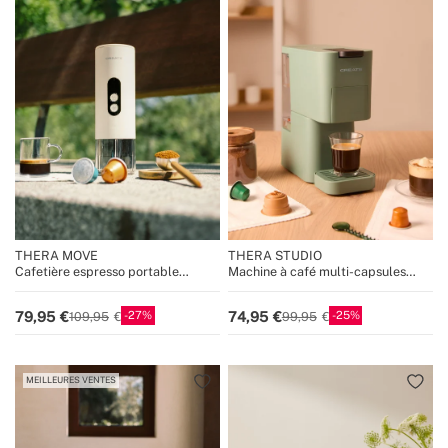
THERA MOVE
THERA STUDIO
Cafetière espresso portable
Machine à café multi-capsules
15 bars pour capsules et café
expresso et café moulu
moulu
27
25
79,95
74,95
109,95
99,95
MEILLEURES VENTES