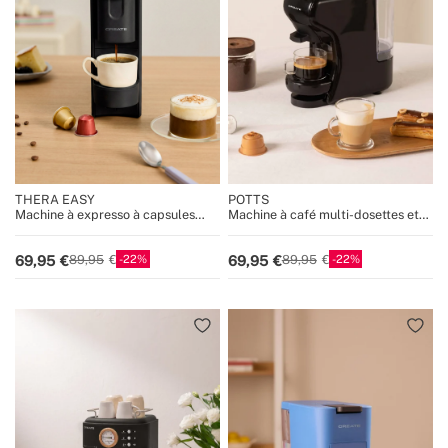
THERA EASY
POTTS
Machine à expresso à capsules
Machine à café multi-dosettes et
Nespresso 20 bars avec réservoir
café moulu
de récupération
22
22
69,95
69,95
89,95
89,95