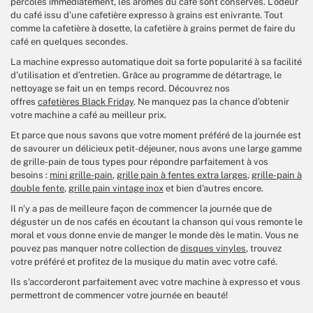
percolés immédiatement, les arômes du café sont conservés. L’odeur
du café issu d’une cafetière expresso à grains est enivrante. Tout
comme la cafetière à dosette, la cafetière à grains permet de faire du
café en quelques secondes.
La machine expresso automatique doit sa forte popularité à sa facilité
d’utilisation et d’entretien. Grâce au programme de détartrage, le
nettoyage se fait un en temps record. Découvrez nos
offres
cafetières Black Friday
. Ne manquez pas la chance d'obtenir
votre machine a café au meilleur prix.
Et parce que nous savons que votre moment préféré de la journée est
de savourer un délicieux petit-déjeuner, nous avons une large gamme
de grille-pain de tous types pour répondre parfaitement à vos
besoins :
mini grille-pain
,
grille pain à fentes extra larges
,
grille-pain à
double fente
,
grille pain vintage inox
et bien d'autres encore.
Il n'y a pas de meilleure façon de commencer la journée que de
déguster un de nos cafés en écoutant la chanson qui vous remonte le
moral et vous donne envie de manger le monde dès le matin. Vous ne
pouvez pas manquer notre collection de
disques vinyles
, trouvez
votre préféré et profitez de la musique du matin avec votre café.
Ils s'accorderont parfaitement avec votre machine à expresso et vous
permettront de commencer votre journée en beauté!