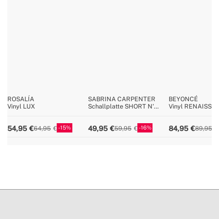
speziellen Rückgabebedingungen
ROSALÍA
SABRINA CARPENTER
BEYONCÉ
Vinyl LUX
Schallplatte SHORT N'
Vinyl RENAISSA
SWEET Deluxe (Azul 2LP)
BLACK)
15
16
54,95
49,95
84,95
64,95
59,95
89,95