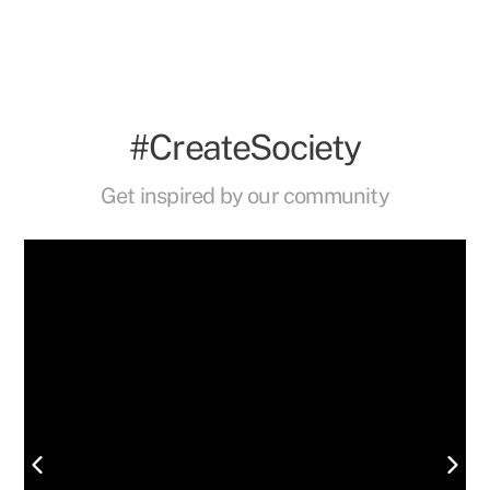
#CreateSociety
Get inspired by our community