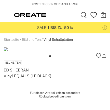
KOSTENLOSER VERSAND AB 99€
Open
Menu
SALE
BIS ZU -50 %
Startseite
Bild und Ton
Vinyl Schallplatten
NEUHEITEN
ED SHEERAN
Vinyl EQUALS (LP BLACK)
-
-
Create
Für diesen Artikel gelten
besondere
Rückgabebedingungen.