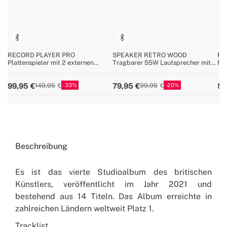
RECORD PLAYER PRO
SPEAKER RETRO WOOD
RE
Plattenspieler mit 2 externen
Tragbarer 55W Lautsprecher mit
Ret
Lautsprechern, Bluetooth und
Bluetooth, USB und AUX Tragbarer
US
RCA-Ausgang
rec
33
20
99,95
79,95
54
149,95
99,95
Beschreibung
Es ist das vierte Studioalbum des britischen
Künstlers, veröffentlicht im Jahr 2021 und
bestehend aus 14 Titeln. Das Album erreichte in
zahlreichen Ländern weltweit Platz 1.
Tracklist