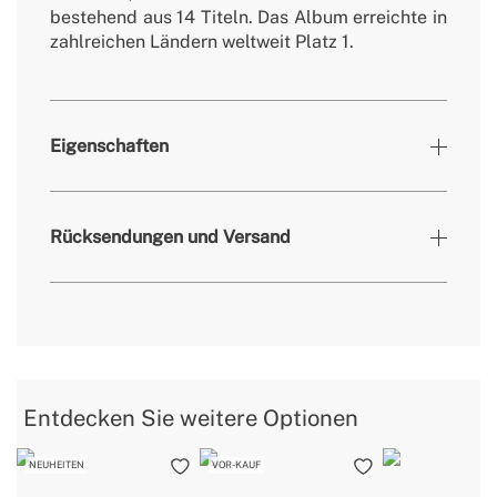
bestehend aus 14 Titeln. Das Album erreichte in
zahlreichen Ländern weltweit Platz 1.
Eigenschaften
» Plattenlabel
Warner Music
Rücksendungen und Versand
» Einführungsdatum
2021
» Musikalische Variante
Aktuell
» Vinylart
LP
Sie hier
Entdecken Sie weitere Optionen
Lieferzeiten.
NEUHEITEN
VOR-KAUF