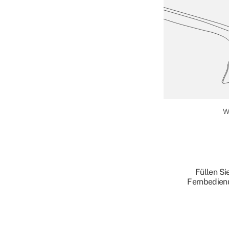
W
Füllen Si
Fernbedien