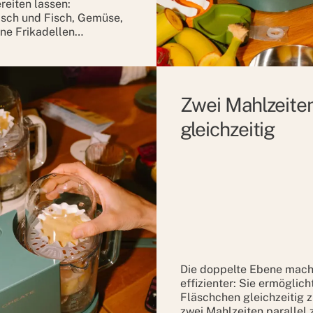
reiten lassen:
isch und Fisch, Gemüse,
ine Frikadellen…
Zwei Mahlzeite
gleichzeitig
Die doppelte Ebene mach
effizienter: Sie ermöglich
Fläschchen gleichzeitig 
zwei Mahlzeiten parallel 