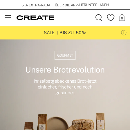
HERUNTERLADEN
5 % EXTRA-RABATT ÜBER DIE APP -
Open
Menu
SALE
BIS ZU -50 %
GOURMET
Unsere Brotrevolution
Ihr selbstgebackenes Brot - jetzt
einfacher, frischer und noch
gesünder.