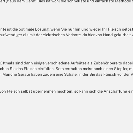
fertig aus dem Gerät. Dies ist wohl die schnellste und einfachste Methode 
nte ist die optimale Lösung, wenn Sie nur hin und wieder Ihr Fleisch selbs
h aufwendiger als mit der elektrischen Variante, da hier von Hand gekurbel
tmals sind dann einige verschiedene Aufsätze als Zubehör bereits dabei. Z
lchen Sie das Fleisch einfüllen. Sets enthalten meist noch einen Stopfer, 
 Manche Geräte haben zudem eine Schale, in der Sie das Fleisch vor der Ve
 von Fleisch selbst übernehmen möchten, so kann sich die Anschaffung ei