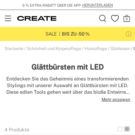
HERUNTERLADEN
5 % EXTRA-RABATT ÜBER DIE APP -
Open
Menu
SALE
BIS ZU -50 %
Startseite
Schönheit und Körperpflege
Haarpflege
Glätteisen
Glättbürsten mit LED
Entdecken Sie das Geheimnis eines transformierenden
Stylings mit unserer Auswahl an Glättbürsten mit LED.
Diese edlen Tools gehen weit über das bloße Entwirren
hinaus: Sie verfügen über eine aktive Lichttechnologie,
Mehr anzeigen
die die Kopfhaut sanft massiert und den natürlichen
Glanz Ihres Haares bei jeder Bewegung anregt. Sie
eignen sich perfekt, um Ihre tägliche
Selbstpflegeroutine aufzuwerten, und verbinden ein
4
Produkte
ergonomisches, anspruchsvolles Design mit der